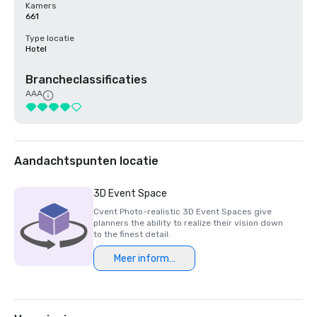
Kamers
661
Type locatie
Hotel
Brancheclassificaties
AAA
Aandachtspunten locatie
3D Event Space
Cvent Photo-realistic 3D Event Spaces give
planners the ability to realize their vision down
to the finest detail.
Meer informatie