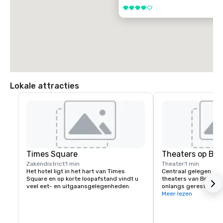
4 van 5
Lokale attracties
Times Square
Theaters op Br
Zakendistrict
1 min
Theater
1 min
Het hotel ligt in het hart van Times 
Centraal gelegen op 
Square en op korte loopafstand vindt u 
theaters van Broadwa
veel eet- en uitgaansgelegenheden.
onlangs gerestaureer
dat aan ons complex 
Meer lezen