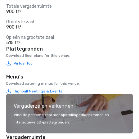
Totale vergaderruimte
900 ft²
Grootste zaal
900 ft²
Op één na grootste zaal
515 ft²
Plattegronden
Download floor plans for this venue.
Virtual Tour
Menu's
Download catering menus for this venue.
Highball Meetings & Events
Vergaderzalen verkennen
Vind de perfecte zaal met opstellingsdiagrammen en
interactieve 3D-plattegronden.
Vergaderruimte