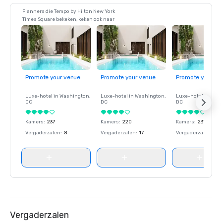
Planners die Tempo by Hilton New York
Times Square bekeken, keken ook naar
Promote your venue
Promote your venue
Promote your ve
Luxe-hotel in
Washington
,
Luxe-hotel in
Washington
,
Luxe-hotel in
Wash
DC
DC
DC
Kamers
:
237
Kamers
:
220
Kamers
:
237
Vergaderzalen
:
8
Vergaderzalen
:
17
Vergaderzalen
:
8
Vergaderzalen