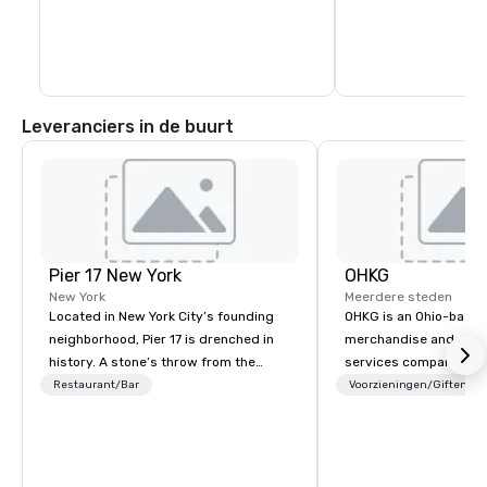
Leveranciers in de buurt
Pier 17 New York
OHKG
New York
Meerdere steden
Located in New York City’s founding
OHKG is an Ohio-base
neighborhood, Pier 17 is drenched in
merchandise and print
history. A stone’s throw from the
services company that
Financial District and The World Trade
organizations create c
Restaurant/Bar
Voorzieningen/Giften
Center, the area has more recently
quality brand experien
been synonymous with Wall Street
OHKG is a women-owne
workers and tourists visiting the 9/11
operated business del
Memorial. But this summer changes
end support including 