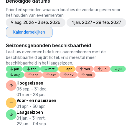
Benodigde datums
Prioriteitsperioden waaraan locaties de voorkeur geven voor
het houden van evenementen
9 aug. 2026 - 3 sep. 2026
1 jan. 2027 - 28 feb. 2027
Kalenderbekijken
Seizoensgebonden beschikbaarheid
Laat uw evenementsdatums overeenkomen met de
beschikbaarheid bij dit hotel. Er is meestal meer
beschikbaarheid in het laagseizoen.
jan
feb
mrt
apr
mei
jun
jul
aug
sep
okt
nov
dec
Hoogseizoen
05 sep. - 31 dec.
01 mei - 28 jun.
Voor- en naseizoen
01 apr. - 30 apr.
Laagseizoen
01 jan. - 31 mrt.
29 jun. - 04 sep.