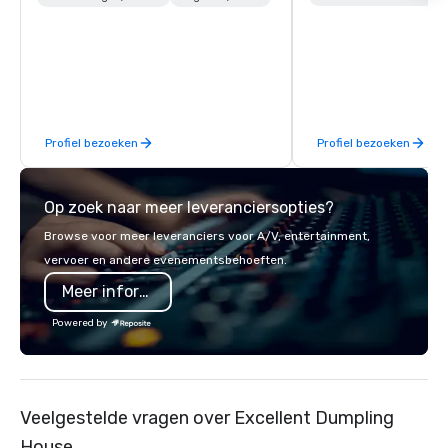
We can create anything from fully
custom apparel & totes to pouches &
personal care items. We also offer
fulfillment & warehousing options to
help you meet the needs of your
business in these changing times.
Profiel bezoeken
Profiel bezoeken
Op zoek naar meer leveranciersopties?
Browse voor meer leveranciers voor A/V, entertainment,
vervoer en andere evenementsbehoeften.
Meer informatie
Powered by
Veelgestelde vragen over Excellent Dumpling
House