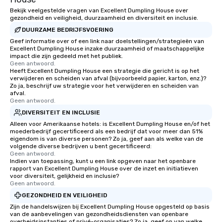
Bekijk veelgestelde vragen van Excellent Dumpling House over
gezondheid en veiligheid, duurzaamheid en diversiteit en inclusie.
DUURZAME BEDRIJFSVOERING
Geef informatie over of een link naar doelstellingen/strategieën van
Excellent Dumpling House inzake duurzaamheid of maatschappelijke
impact die zijn gedeeld met het publiek.
Geen antwoord.
Heeft Excellent Dumpling House een strategie die gericht is op het
verwijderen en scheiden van afval (bijvoorbeeld papier, karton, enz.)?
Zo ja, beschrijf uw strategie voor het verwijderen en scheiden van
afval.
Geen antwoord.
DIVERSITEIT EN INCLUSIE
Alleen voor Amerikaanse hotels: is Excellent Dumpling House en/of het
moederbedrijf gecertificeerd als een bedrijf dat voor meer dan 51%
eigendom is van diverse personen? Zo ja, geef aan als welke van de
volgende diverse bedrijven u bent gecertificeerd:
Geen antwoord.
Indien van toepassing, kunt u een link opgeven naar het openbare
rapport van Excellent Dumpling House over de inzet en initiatieven
voor diversiteit, gelijkheid en inclusie?
Geen antwoord.
GEZONDHEID EN VEILIGHEID
Zijn de handelswijzen bij Excellent Dumpling House opgesteld op basis
van de aanbevelingen van gezondheidsdiensten van openbare
overheidsinstanties of privé-organisaties? Zo ja, geef op van welke