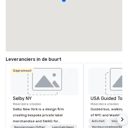
Leveranciers in de buurt
Gepromoot
Selby NY
USA Guided Tour
Meerdere steden
Meerdere steden
Selby New York is a design firm
Guided bus, walking, a
creating bespoke private label
of NYC and Washingto
merchandise and SWAG for
Activiteit
Vervoer
companies, brands and individuals!
Voorkeursmedewerkers
Voorzieningen/Giften
Logistiek/decor