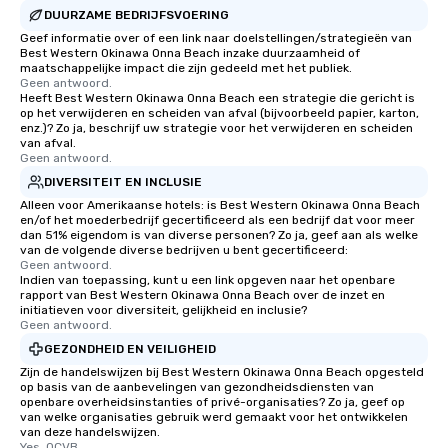
DUURZAME BEDRIJFSVOERING
Geef informatie over of een link naar doelstellingen/strategieën van
Best Western Okinawa Onna Beach inzake duurzaamheid of
maatschappelijke impact die zijn gedeeld met het publiek.
Geen antwoord.
Heeft Best Western Okinawa Onna Beach een strategie die gericht is
op het verwijderen en scheiden van afval (bijvoorbeeld papier, karton,
enz.)? Zo ja, beschrijf uw strategie voor het verwijderen en scheiden
van afval.
Geen antwoord.
DIVERSITEIT EN INCLUSIE
Alleen voor Amerikaanse hotels: is Best Western Okinawa Onna Beach
en/of het moederbedrijf gecertificeerd als een bedrijf dat voor meer
dan 51% eigendom is van diverse personen? Zo ja, geef aan als welke
van de volgende diverse bedrijven u bent gecertificeerd:
Geen antwoord.
Indien van toepassing, kunt u een link opgeven naar het openbare
rapport van Best Western Okinawa Onna Beach over de inzet en
initiatieven voor diversiteit, gelijkheid en inclusie?
Geen antwoord.
GEZONDHEID EN VEILIGHEID
Zijn de handelswijzen bij Best Western Okinawa Onna Beach opgesteld
op basis van de aanbevelingen van gezondheidsdiensten van
openbare overheidsinstanties of privé-organisaties? Zo ja, geef op
van welke organisaties gebruik werd gemaakt voor het ontwikkelen
van deze handelswijzen.
Yes, OCVB