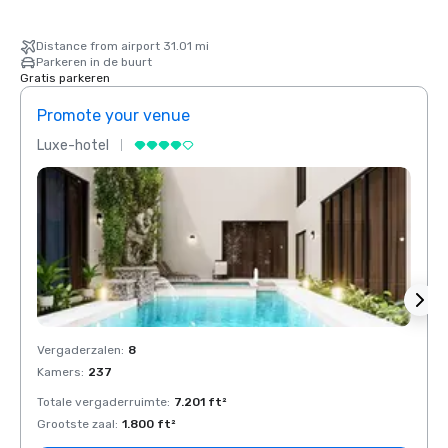
Distance from airport 31.01 mi
Parkeren in de buurt
Gratis parkeren
Promote your venue
Prom
Luxe-hotel
Luxe-
Vergaderzalen
:
8
Verga
Kamers
:
237
Kamer
Totale vergaderruimte
:
7.201 ft²
Total
Grootste zaal
:
1.800 ft²
Groots