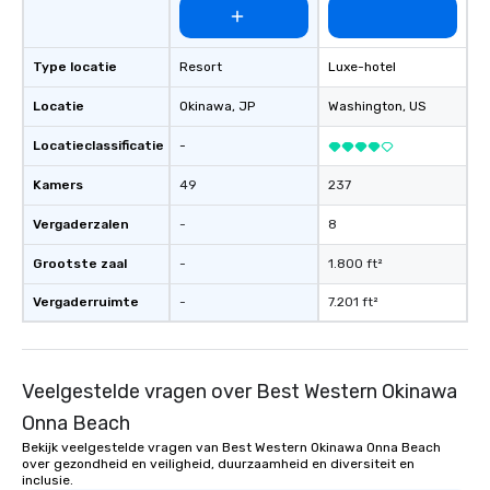
Type locatie
Resort
Luxe-hotel
Locatie
Okinawa
, JP
Washington
, US
Locatieclassificatie
-
Kamers
49
237
Vergaderzalen
-
8
Grootste zaal
-
1.800 ft²
Vergaderruimte
-
7.201 ft²
Veelgestelde vragen over Best Western Okinawa
Onna Beach
Bekijk veelgestelde vragen van Best Western Okinawa Onna Beach
over gezondheid en veiligheid, duurzaamheid en diversiteit en
inclusie.