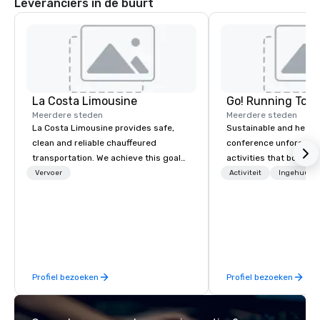
Leveranciers in de buurt
La Costa Limousine
Go! Running Tour
Meerdere steden
Meerdere steden
La Costa Limousine provides safe,
Sustainable and healt
clean and reliable chauffeured
conference unforgetta
transportation. We achieve this goal
activities that boost 
with highly trained chauffeurs, the
lower carbon footprint
Vervoer
Activiteit
Ingehuurde
newest vehicles available and a
world on the run with e
commitment to Five Star service. The
running guides.
difference between La Costa
Limousine and other companies can
be explained using one word – quality.
From our perfectly maintained fleet of
Profiel bezoeken
Profiel bezoeken
late model luxury vehicles to the
highly experienced and professional
team of chauffeurs and support staff;