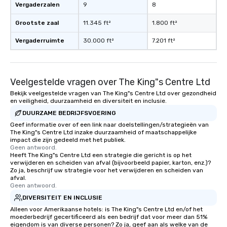
Vergaderzalen
9
8
Grootste zaal
11.345 ft²
1.800 ft²
Vergaderruimte
30.000 ft²
7.201 ft²
Veelgestelde vragen over The King"s Centre Ltd
Bekijk veelgestelde vragen van The King"s Centre Ltd over gezondheid
en veiligheid, duurzaamheid en diversiteit en inclusie.
DUURZAME BEDRIJFSVOERING
Geef informatie over of een link naar doelstellingen/strategieën van
The King"s Centre Ltd inzake duurzaamheid of maatschappelijke
impact die zijn gedeeld met het publiek.
Geen antwoord.
Heeft The King"s Centre Ltd een strategie die gericht is op het
verwijderen en scheiden van afval (bijvoorbeeld papier, karton, enz.)?
Zo ja, beschrijf uw strategie voor het verwijderen en scheiden van
afval.
Geen antwoord.
DIVERSITEIT EN INCLUSIE
Alleen voor Amerikaanse hotels: is The King"s Centre Ltd en/of het
moederbedrijf gecertificeerd als een bedrijf dat voor meer dan 51%
eigendom is van diverse personen? Zo ja, geef aan als welke van de