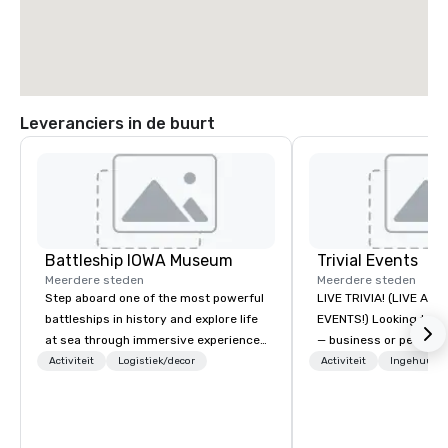
Leveranciers in de buurt
Battleship IOWA Museum
Trivial Events
Meerdere steden
Meerdere steden
Step aboard one of the most powerful
LIVE TRIVIA! (LIVE AN
battleships in history and explore life
EVENTS!) Looking to bring your group
at sea through immersive experiences
— business or persona
designed for all ages. From self-
and have some fun? Or
Activiteit
Logistiek/decor
Activiteit
Ingehuurde
guided tours and scavenger hunts
a special occasion you’
with Vicky the Dog to exclusive crew-
celebrate in a unique w
led journeys through restricted areas,
Events offers live and v
there’s an adventure for every
contests that engage