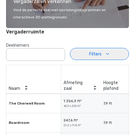
Vergaderzalen verkennen
Vind de perfecte zaal met opstellingsdiagrammen en
interactieve 3D-plattegronden.
Vergaderruimte
Deelnemers
Filters
Afmeting
Hoogte
Naam
zaal
plafond
1.356,3 ft²
The Cherwell Room
7,9 ft
45,9 x 29,5 ft²
247,6 ft²
Boardroom
7,9 ft
21,0 x 11,8 ft²