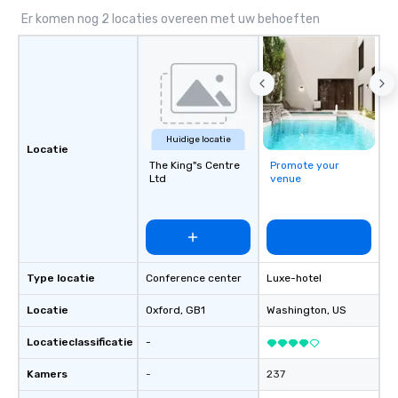
especially those, for vi
Er komen nog 2 locaties overeen met uw behoeften
different locations! Th
connections create a f
collaborative environ
communication beyond
itself.
Huidige locatie
Locatie
The King"s Centre
Promote your
Ltd
venue
Type locatie
Conference center
Luxe-hotel
Locatie
Oxford
, GB1
Washington
, US
Locatieclassificatie
-
Kamers
-
237