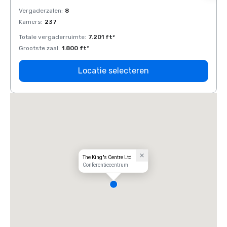
Vergaderzalen
:
8
Verga
Kamers
:
237
Kamer
Totale vergaderruimte
:
7.201 ft²
Total
Grootste zaal
:
1.800 ft²
Groots
Locatie selecteren
The King"s Centre Ltd
Conferentiecentrum