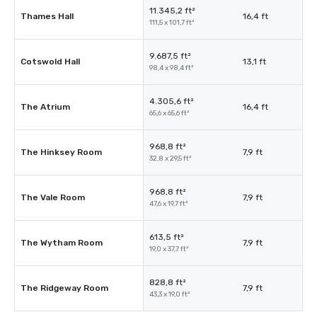
11.345,2 ft²
Thames Hall
16,4 ft
111,5 x 101,7 ft²
9.687,5 ft²
Cotswold Hall
13,1 ft
98,4 x 98,4 ft²
4.305,6 ft²
The Atrium
16,4 ft
65,6 x 65,6 ft²
968,8 ft²
The Hinksey Room
7,9 ft
32,8 x 29,5 ft²
968,8 ft²
The Vale Room
7,9 ft
47,6 x 19,7 ft²
613,5 ft²
The Wytham Room
7,9 ft
19,0 x 37,7 ft²
828,8 ft²
The Ridgeway Room
7,9 ft
43,3 x 19,0 ft²