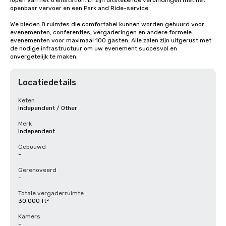
lopen van het treinstation. Er zijn uitstekende verbindingen met het 
openbaar vervoer en een Park and Ride-service.

We bieden 8 ruimtes die comfortabel kunnen worden gehuurd voor 
evenementen, conferenties, vergaderingen en andere formele 
evenementen voor maximaal 100 gasten. Alle zalen zijn uitgerust met 
de nodige infrastructuur om uw evenement succesvol en 
onvergetelijk te maken.
Locatiedetails
Keten
Independent / Other
Merk
Independent
Gebouwd
-
Gerenoveerd
-
Totale vergaderruimte
30.000 ft²
Kamers
-