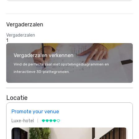
Vergaderzalen
Vergaderzalen
1
Vergaderzalen verkennen
Vind de perfecte zaal met opstellingsdiagrammen en
interactieve 3D-plattegronden.
Locatie
Promote your venue
Prom
Luxe-hotel
Luxe-