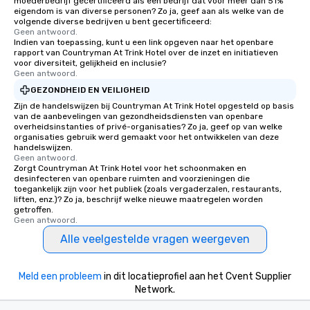
moederbedrijf gecertificeerd als een bedrijf dat voor meer dan 51%
eigendom is van diverse personen? Zo ja, geef aan als welke van de
volgende diverse bedrijven u bent gecertificeerd:
Geen antwoord.
Indien van toepassing, kunt u een link opgeven naar het openbare
rapport van Countryman At Trink Hotel over de inzet en initiatieven
voor diversiteit, gelijkheid en inclusie?
Geen antwoord.
GEZONDHEID EN VEILIGHEID
Zijn de handelswijzen bij Countryman At Trink Hotel opgesteld op basis
van de aanbevelingen van gezondheidsdiensten van openbare
overheidsinstanties of privé-organisaties? Zo ja, geef op van welke
organisaties gebruik werd gemaakt voor het ontwikkelen van deze
handelswijzen.
Geen antwoord.
Zorgt Countryman At Trink Hotel voor het schoonmaken en
desinfecteren van openbare ruimten and voorzieningen die
toegankelijk zijn voor het publiek (zoals vergaderzalen, restaurants,
liften, enz.)? Zo ja, beschrijf welke nieuwe maatregelen worden
getroffen.
Geen antwoord.
Alle veelgestelde vragen weergeven
Meld een probleem
in dit locatieprofiel aan het Cvent Supplier
Network.