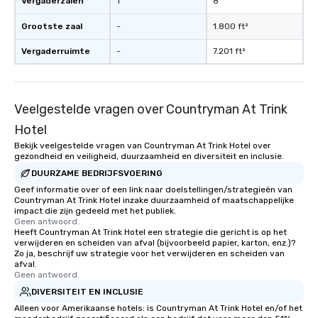
Vergaderzalen
1
8
Grootste zaal
-
1.800 ft²
Vergaderruimte
-
7.201 ft²
Veelgestelde vragen over Countryman At Trink
Hotel
Bekijk veelgestelde vragen van Countryman At Trink Hotel over
gezondheid en veiligheid, duurzaamheid en diversiteit en inclusie.
DUURZAME BEDRIJFSVOERING
Geef informatie over of een link naar doelstellingen/strategieën van
Countryman At Trink Hotel inzake duurzaamheid of maatschappelijke
impact die zijn gedeeld met het publiek.
Geen antwoord.
Heeft Countryman At Trink Hotel een strategie die gericht is op het
verwijderen en scheiden van afval (bijvoorbeeld papier, karton, enz.)?
Zo ja, beschrijf uw strategie voor het verwijderen en scheiden van
afval.
Geen antwoord.
DIVERSITEIT EN INCLUSIE
Alleen voor Amerikaanse hotels: is Countryman At Trink Hotel en/of het