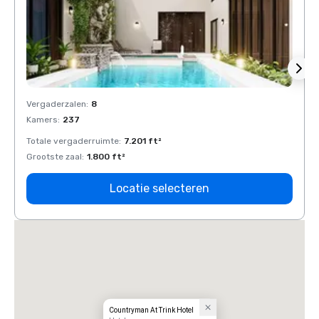
Vergaderzalen
:
8
Verga
Kamers
:
237
Kamer
Totale vergaderruimte
:
7.201 ft²
Total
Grootste zaal
:
1.800 ft²
Groots
Locatie selecteren
Countryman At Trink Hotel