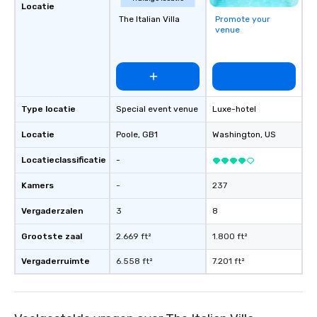
Locatie
The Italian Villa
Promote your
venue
Type locatie
Special event venue
Luxe-hotel
Locatie
Poole
, GB1
Washington
, US
Locatieclassificatie
-
Kamers
-
237
Vergaderzalen
3
8
Grootste zaal
2.669 ft²
1.800 ft²
Vergaderruimte
6.558 ft²
7.201 ft²