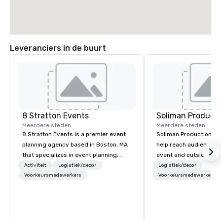
Leveranciers in de buurt
8 Stratton Events
Soliman Product
Meerdere steden
Meerdere steden
8 Stratton Events is a premier event
Soliman Productions' 
planning agency based in Boston, MA
help reach audiences b
that specializes in event planning,
event and outside the 
design and production. From intimate
compelling photograp
Activiteit
Logistiek/decor
Logistiek/decor
gatherings to large-scale
Voorkeursmedewerkers
videography to capture
Voorkeursmedewerkers
productions, we offer full-service
qualified members ye
planning support designed for
hosting interviews wit
corporate, nonprofit and private
vendors to producing f
clients seeking a partner that offers
videos for the event t