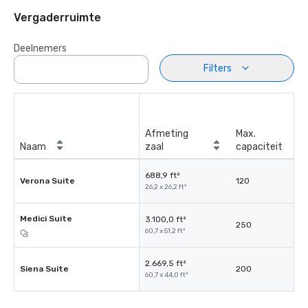
Vergaderruimte
Deelnemers
Filters
Afmeting
Max.
Naam
zaal
capaciteit
688,9 ft²
Verona Suite
120
26,2 x 26,2 ft²
Medici Suite
3.100,0 ft²
250
60,7 x 51,2 ft²
2.669,5 ft²
Siena Suite
200
60,7 x 44,0 ft²