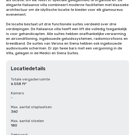
als locatie, om elk feest of speciale gelegenheid te organiseren. De 
elegante Italiaanse villa combineert moderne faciliteiten met klassieke 
architectuur om de idyllische locatie te bieden voor elk glamoureus 
evenement.

De locatie bestaat uit drie functionele suites verdeeld over drie 
verdiepingen. De Italiaanse villa heeft een lift die volledig toegankelijk 
is voor gehandicapten. Alle suites hebben onafhankelijke verwarming 
en airconditioning, ingebouwde geluidssystemen, radiomicrofoons en 
breedband. De suites van Verona en Siena hebben ook ingebouwde 
audiovisuele schermen. Er zijn twee bars met een vergunning in de 
Villa, gelegen in de Medici en Siena Suites.
Locatiedetails
Totale vergaderruimte
6.558 ft²
Kamers
-
Max. aantal staplaatsen
360
Max. aantal stoelen
180
Gebouwd