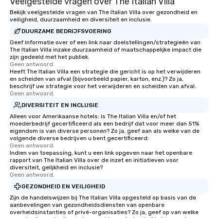
Veelgestelde vragen over The Italian Villa
Bekijk veelgestelde vragen van The Italian Villa over gezondheid en
veiligheid, duurzaamheid en diversiteit en inclusie.
DUURZAME BEDRIJFSVOERING
Geef informatie over of een link naar doelstellingen/strategieën van
The Italian Villa inzake duurzaamheid of maatschappelijke impact die
zijn gedeeld met het publiek.
Geen antwoord.
Heeft The Italian Villa een strategie die gericht is op het verwijderen
en scheiden van afval (bijvoorbeeld papier, karton, enz.)? Zo ja,
beschrijf uw strategie voor het verwijderen en scheiden van afval.
Geen antwoord.
DIVERSITEIT EN INCLUSIE
Alleen voor Amerikaanse hotels: is The Italian Villa en/of het
moederbedrijf gecertificeerd als een bedrijf dat voor meer dan 51%
eigendom is van diverse personen? Zo ja, geef aan als welke van de
volgende diverse bedrijven u bent gecertificeerd:
Geen antwoord.
Indien van toepassing, kunt u een link opgeven naar het openbare
rapport van The Italian Villa over de inzet en initiatieven voor
diversiteit, gelijkheid en inclusie?
Geen antwoord.
GEZONDHEID EN VEILIGHEID
Zijn de handelswijzen bij The Italian Villa opgesteld op basis van de
aanbevelingen van gezondheidsdiensten van openbare
overheidsinstanties of privé-organisaties? Zo ja, geef op van welke