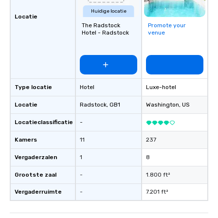
Huidige locatie
Locatie
The Radstock
Promote your
Hotel - Radstock
venue
Type locatie
Hotel
Luxe-hotel
Locatie
Radstock
, GB1
Washington
, US
Locatieclassificatie
-
Kamers
11
237
Vergaderzalen
1
8
Grootste zaal
-
1.800 ft²
Vergaderruimte
-
7.201 ft²