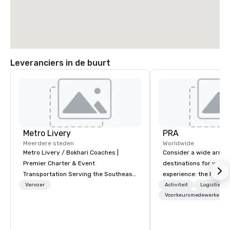
Leveranciers in de buurt
Metro Livery
PRA
Meerdere steden
Worldwide
Metro Livery / Bokhari Coaches |
Consider a wide array 
Premier Charter & Event
destinations for your 
Transportation Serving the Southeast
experience: the histori
with Style, Comfort & Reliability
charming South, all-A
Vervoer
Activiteit
Logistiek/d
Whether you're planning a corporate
Midwest, or picturesqu
Voorkeursmedewerkers
retreat, wedding celebration, music
you have an expert par
festival, or sporting event, Bokhari
collaborate with you,
Coaches delivers seamless
program takes you, to 