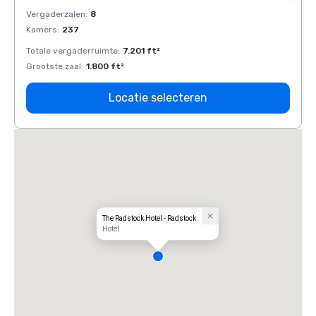
Vergaderzalen
:
8
Verga
Kamers
:
237
Kamer
Totale vergaderruimte
:
7.201 ft²
Total
Grootste zaal
:
1.800 ft²
Groots
Locatie selecteren
The Radstock Hotel - Radstock
Hotel