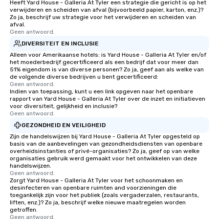
Heeft Yard House - Galleria At Tyler een strategie die gericht is op het
verwijderen en scheiden van afval (bijvoorbeeld papier, karton, enz.)?
rearranged with syncopation, swing,
Zo ja, beschrijf uw strategie voor het verwijderen en scheiden van
and soul. ► Visual Sophistication: Our
afval.
performers reflect the "Nouveau"
Geen antwoord.
aesthetic—classic elegance with a
DIVERSITEIT EN INCLUSIE
modern edge. By choosing Pop
Alleen voor Amerikaanse hotels: is Yard House - Galleria At Tyler en/of
Nouveau Jazz, you aren't just booking
het moederbedrijf gecertificeerd als een bedrijf dat voor meer dan
51% eigendom is van diverse personen? Zo ja, geef aan als welke van
a band; you are securing an
de volgende diverse bedrijven u bent gecertificeerd:
immersive experience. We specialize
Geen antwoord.
Indien van toepassing, kunt u een link opgeven naar het openbare
in that "golden hour" energy—where
rapport van Yard House - Galleria At Tyler over de inzet en initiatieven
the music is sophisticated enough for
voor diversiteit, gelijkheid en inclusie?
cocktails and conversation, yet
Geen antwoord.
infectious enough to keep guests
GEZONDHEID EN VEILIGHEID
engaged and energized throughout
Zijn de handelswijzen bij Yard House - Galleria At Tyler opgesteld op
the night. ► Pop Nouveau has
basis van de aanbevelingen van gezondheidsdiensten van openbare
overheidsinstanties of privé-organisaties? Zo ja, geef op van welke
decades of experience performing at
organisaties gebruik werd gemaakt voor het ontwikkelen van deze
weddings all over the planet! We are
handelswijzen.
Geen antwoord.
ready to provide you with the perfect
Zorgt Yard House - Galleria At Tyler voor het schoonmaken en
soundtrack to enhance every moment
desinfecteren van openbare ruimten and voorzieningen die
of your special day! From setting the
toegankelijk zijn voor het publiek (zoals vergaderzalen, restaurants,
liften, enz.)? Zo ja, beschrijf welke nieuwe maatregelen worden
mood for your "I do" moment, to
getroffen.
creating a swinging vibe for cocktail
Geen antwoord.