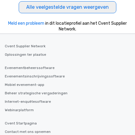
hour, to providing some sultry sounds
Alle veelgestelde vragen weergeven
for dinner which lead right into an
unforgettable all night dance party!
Meld een probleem
Pop Nouveau will be there every step
in dit locatieprofiel aan het Cvent Supplier
Network.
of the way to make planning your
wedding day a breeze. We have many
options available for every size venue
Cvent Supplier Network
and every budget.
Oplossingen ter plaatse
Evenementbeheerssoftware
Evenementsinschrijvingssoftware
Mobiel evenement-app
Beheer strategische vergaderingen
Internet-enquêtesoftware
Webinarplatform
Cvent Startpagina
Contact met ons opnemen