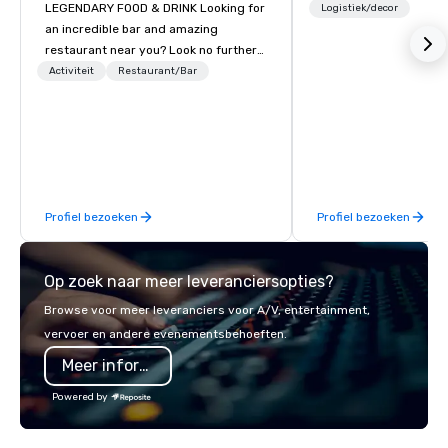
LEGENDARY FOOD & DRINK Looking for
Logistiek/decor
an incredible bar and amazing
restaurant near you? Look no further
than Dave & Buster's. We have
Activiteit
Restaurant/Bar
amazing games and award-winning
food and drinks. Come check us out!
Profiel bezoeken
Profiel bezoeken
Op zoek naar meer leveranciersopties?
Browse voor meer leveranciers voor A/V, entertainment,
vervoer en andere evenementsbehoeften.
Meer informatie
Powered by