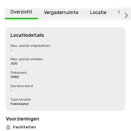
Overzicht
Vergaderruimte
Locatie
Veelg
Locatiedetails
Max. aantal staplaatsen
-
Max. aantal stoelen
300
Gebouwd
1980
Gerenoveerd
-
Type locatie
Feestzalen
Voorzieningen
Faciliteiten