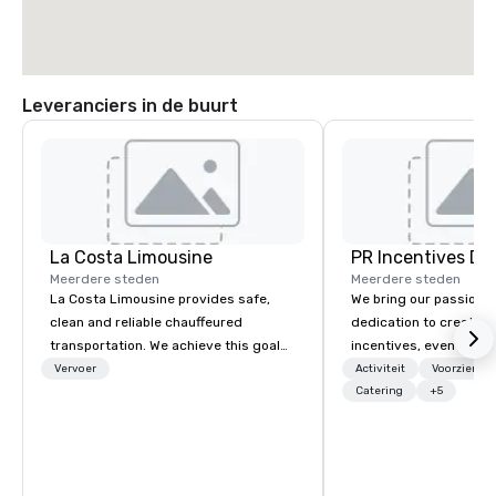
Leveranciers in de buurt
La Costa Limousine
PR Incentives DMC
Meerdere steden
Meerdere steden
La Costa Limousine provides safe,
We bring our passion,
clean and reliable chauffeured
dedication to create t
transportation. We achieve this goal
incentives, events, co
with highly trained chauffeurs, the
meetings, product lau
Vervoer
Activiteit
Voorzienin
newest vehicles available and a
luxury travel experienc
Catering
+5
commitment to Five Star service. The
Clients. Based in Italy,
difference between La Costa
discover more about u
Limousine and other companies can
our Company Profile at
be explained using one word – quality.
contact us for any fur