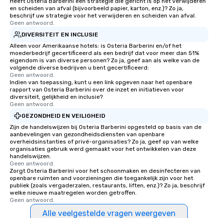
Heeft Osteria Barberini een strategie die gericht is op het verwijderen
en scheiden van afval (bijvoorbeeld papier, karton, enz.)? Zo ja,
beschrijf uw strategie voor het verwijderen en scheiden van afval.
Geen antwoord.
DIVERSITEIT EN INCLUSIE
Alleen voor Amerikaanse hotels: is Osteria Barberini en/of het
moederbedrijf gecertificeerd als een bedrijf dat voor meer dan 51%
eigendom is van diverse personen? Zo ja, geef aan als welke van de
volgende diverse bedrijven u bent gecertificeerd:
Geen antwoord.
Indien van toepassing, kunt u een link opgeven naar het openbare
rapport van Osteria Barberini over de inzet en initiatieven voor
diversiteit, gelijkheid en inclusie?
Geen antwoord.
GEZONDHEID EN VEILIGHEID
Zijn de handelswijzen bij Osteria Barberini opgesteld op basis van de
aanbevelingen van gezondheidsdiensten van openbare
overheidsinstanties of privé-organisaties? Zo ja, geef op van welke
organisaties gebruik werd gemaakt voor het ontwikkelen van deze
handelswijzen.
Geen antwoord.
Zorgt Osteria Barberini voor het schoonmaken en desinfecteren van
openbare ruimten and voorzieningen die toegankelijk zijn voor het
publiek (zoals vergaderzalen, restaurants, liften, enz.)? Zo ja, beschrijf
welke nieuwe maatregelen worden getroffen.
Geen antwoord.
Alle veelgestelde vragen weergeven