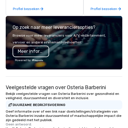
From our perfectly maintained fleet of
or collaboration opport
Profiel bezoeken
Profiel bezoeken
late model luxury vehicles to the
highly experienced and professional
team of chauffeurs and support staff;
Op zoek naar meer leveranciersopties?
you will know quality when you travel
with La Costa Limousine.
Browse voor meer leveranciers voor A/V, entertainment,
vervoer en andere evenementsbehoeften.
Meer informatie
Powered by
Veelgestelde vragen over Osteria Barberini
Bekijk veelgestelde vragen van Osteria Barberini over gezondheid en
veiligheid, duurzaamheid en diversiteit en inclusie.
DUURZAME BEDRIJFSVOERING
Geef informatie over of een link naar doelstellingen/strategieën van
Osteria Barberini inzake duurzaamheid of maatschappelijke impact die
zijn gedeeld met het publiek.
Geen antwoord.