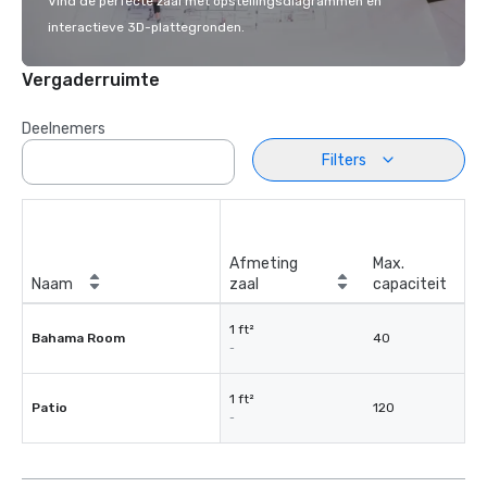
Vind de perfecte zaal met opstellingsdiagrammen en
interactieve 3D-plattegronden.
Vergaderruimte
Deelnemers
Filters
Afmeting
Max.
Naam
zaal
capaciteit
1 ft²
Bahama Room
40
-
1 ft²
Patio
120
-