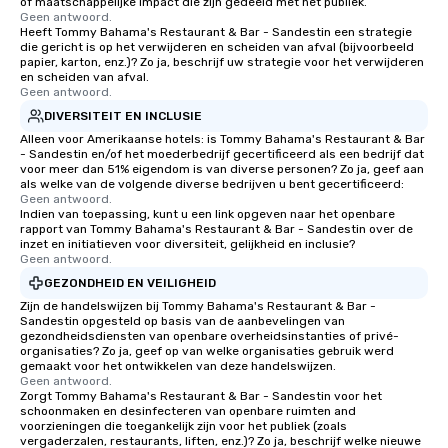
of maatschappelijke impact die zijn gedeeld met het publiek.
Geen antwoord.
Heeft Tommy Bahama's Restaurant & Bar - Sandestin een strategie
die gericht is op het verwijderen en scheiden van afval (bijvoorbeeld
papier, karton, enz.)? Zo ja, beschrijf uw strategie voor het verwijderen
en scheiden van afval.
Geen antwoord.
DIVERSITEIT EN INCLUSIE
Alleen voor Amerikaanse hotels: is Tommy Bahama's Restaurant & Bar
- Sandestin en/of het moederbedrijf gecertificeerd als een bedrijf dat
voor meer dan 51% eigendom is van diverse personen? Zo ja, geef aan
als welke van de volgende diverse bedrijven u bent gecertificeerd:
Geen antwoord.
Indien van toepassing, kunt u een link opgeven naar het openbare
rapport van Tommy Bahama's Restaurant & Bar - Sandestin over de
inzet en initiatieven voor diversiteit, gelijkheid en inclusie?
Geen antwoord.
GEZONDHEID EN VEILIGHEID
Zijn de handelswijzen bij Tommy Bahama's Restaurant & Bar -
Sandestin opgesteld op basis van de aanbevelingen van
gezondheidsdiensten van openbare overheidsinstanties of privé-
organisaties? Zo ja, geef op van welke organisaties gebruik werd
gemaakt voor het ontwikkelen van deze handelswijzen.
Geen antwoord.
Zorgt Tommy Bahama's Restaurant & Bar - Sandestin voor het
schoonmaken en desinfecteren van openbare ruimten and
voorzieningen die toegankelijk zijn voor het publiek (zoals
vergaderzalen, restaurants, liften, enz.)? Zo ja, beschrijf welke nieuwe