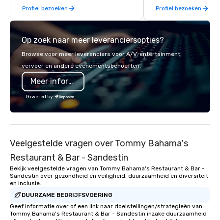
Profiel bezoeken
Profiel bezoeken
design and the best 
Service in the industry
Op zoek naar meer leveranciersopties?
Browse voor meer leveranciers voor A/V, entertainment,
vervoer en andere evenementsbehoeften.
Meer informatie
Powered by
Veelgestelde vragen over Tommy Bahama's
Restaurant & Bar - Sandestin
Bekijk veelgestelde vragen van Tommy Bahama's Restaurant & Bar -
Sandestin over gezondheid en veiligheid, duurzaamheid en diversiteit
en inclusie.
DUURZAME BEDRIJFSVOERING
Geef informatie over of een link naar doelstellingen/strategieën van
Tommy Bahama's Restaurant & Bar - Sandestin inzake duurzaamheid