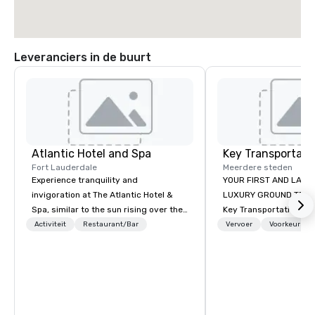
Leveranciers in de buurt
Atlantic Hotel and Spa
Fort Lauderdale
Meerdere steden
Experience tranquility and
YOUR FIRST AND LAST 
invigoration at The Atlantic Hotel &
LUXURY GROUND TRAN
Spa, similar to the sun rising over the
Key Transportation Wo
ocean. Here, concerns about
Services (key) is a lea
Activiteit
Restaurant/Bar
Vervoer
Voorkeursme
deadlines and schedules dissipate,
luxury ground transpo
replaced by a unique sense of ease
services. Miami based,
and excitement. Our newly renovated
outreach, Key offers t
rooms and suites offer an ideal
car service, corporate
setting for meetings, events,
wedding transportatio
retreats, and weddings.
class standards, mode