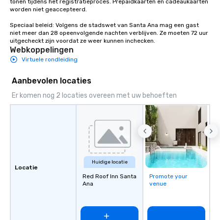
tonen tijdens het registratieproces. Prepaidkaarten en cadeaukaarten 
the music is sophistic
worden niet geaccepteerd.

cocktails and conversa
infectious enough to 
Speciaal beleid: Volgens de stadswet van Santa Ana mag een gast 
niet meer dan 28 opeenvolgende nachten verblijven. Ze moeten 72 uur 
engaged and energize
uitgecheckt zijn voordat ze weer kunnen inchecken.
the night. ► Pop Nouveau has
Webkoppelingen
decades of experience
Virtuele rondleiding
weddings all over the 
ready to provide you w
Aanbevolen locaties
soundtrack to enhanc
Er komen nog 2 locaties overeen met uw behoeften
of your special day! F
mood for your "I do" m
creating a swinging vib
hour, to providing som
for dinner which lead r
unforgettable all night
Pop Nouveau will be th
Huidige locatie
Locatie
of the way to make pl
Red Roof Inn Santa
Promote your
wedding day a breeze
Ana
venue
options available for 
and every budget.