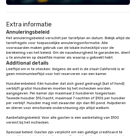
Event: We don’t just p
background music; we 
curated atmosphere. W
Extra informatie
high-stakes corporate 
intimate boutique wedd
Annuleringsbeleid
brand launch, our ens
Het annuleringsbeleid verschilt per tariefplan en datum. Bekijk altijd de 
tariefregels voor toepasselijke annuleringsinformatie. Alle 
styled and coached to
voorwaarden maken gebruik van de lokale inchecktijd voor de 
aesthetic excellence of
berekening van het beleid. Om de nauwkeurigheid te garanderen, dient 
Bespoke Curation: From
u te annuleren op dezelfde manier als waarop u geboekt hebt.
pianists to full "Big B
Additional details
orchestras. Versatile R
Leeftijd om in te checken: Volgens de wet in de staat Californië is er 
geen minimumleeftijd voor het reserveren van een kamer. 

library of hundreds of
rearranged with synco
Huisdierenbeleid: Eén huisdier dat zich goed gedraagt (kat of hond) 
and soul. ► Visual Sophistication: Our
verblijft gratis! Huisdieren moeten bij het inchecken worden 
aangegeven. Per kamer zijn maximaal 2 huisdieren toegestaan. 
performers reflect the
Tweede huisdier $15/nacht, maximaal 7 nachten of $105 per huisdier 
aesthetic—classic ele
per verblijf. Huisdier mag niet zwaarder zijn dan 80 pond. Hulpdieren 
modern edge. By choo
en dieren voor emotionele ondersteuning zijn altijd welkom.

Nouveau Jazz, you aren
Aanbetalingsbeleid: Voor alle gasten is een aanbetaling van $100 
a band; you are securi
vereist bij het inchecken.

immersive experience.
Speciaal beleid: Gasten zijn verplicht om een geldige creditcard te 
in that "golden hour"