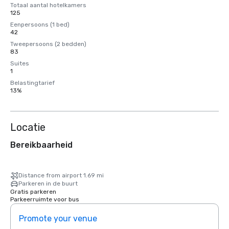
Totaal aantal hotelkamers
125
Eenpersoons (1 bed)
42
Tweepersoons (2 bedden)
83
Suites
1
Belastingtarief
13%
Locatie
Bereikbaarheid
Distance from airport 1.69 mi
Parkeren in de buurt
Gratis parkeren
Parkeerruimte voor bus
Promote your venue
Prom