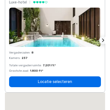
Luxe-hotel
Luxe-
Vergaderzalen
:
8
Verga
Kamers
:
237
Kamer
Totale vergaderruimte
:
7.201 ft²
Total
Grootste zaal
:
1.800 ft²
Groots
Locatie selecteren