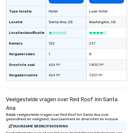
Type locatie
Hotel
Luxe-hotel
Locatie
Santa Ana
, US
Washington
, US
Locatieclassificatie
Kamers
125
237
Vergaderzalen
1
8
Grootste zaal
624 ft²
1.800 ft²
Vergaderruimte
624 ft²
7.201 ft²
Veelgestelde vragen over Red Roof Inn Santa
Ana
Bekijk veelgestelde vragen van Red Roof Inn Santa Ana over
gezondheid en veiligheid, duurzaamheid en diversiteit en inclusie.
DUURZAME BEDRIJFSVOERING