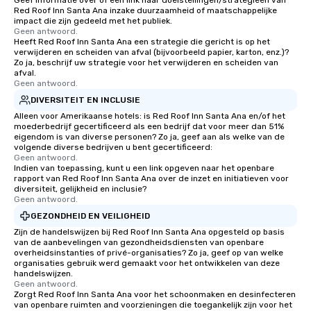
Geef informatie over of een link naar doelstellingen/strategieën van
Red Roof Inn Santa Ana inzake duurzaamheid of maatschappelijke
impact die zijn gedeeld met het publiek.
Geen antwoord.
Heeft Red Roof Inn Santa Ana een strategie die gericht is op het
verwijderen en scheiden van afval (bijvoorbeeld papier, karton, enz.)?
Zo ja, beschrijf uw strategie voor het verwijderen en scheiden van
afval.
Geen antwoord.
DIVERSITEIT EN INCLUSIE
Alleen voor Amerikaanse hotels: is Red Roof Inn Santa Ana en/of het
moederbedrijf gecertificeerd als een bedrijf dat voor meer dan 51%
eigendom is van diverse personen? Zo ja, geef aan als welke van de
volgende diverse bedrijven u bent gecertificeerd:
Geen antwoord.
Indien van toepassing, kunt u een link opgeven naar het openbare
rapport van Red Roof Inn Santa Ana over de inzet en initiatieven voor
diversiteit, gelijkheid en inclusie?
Geen antwoord.
GEZONDHEID EN VEILIGHEID
Zijn de handelswijzen bij Red Roof Inn Santa Ana opgesteld op basis
van de aanbevelingen van gezondheidsdiensten van openbare
overheidsinstanties of privé-organisaties? Zo ja, geef op van welke
organisaties gebruik werd gemaakt voor het ontwikkelen van deze
handelswijzen.
Geen antwoord.
Zorgt Red Roof Inn Santa Ana voor het schoonmaken en desinfecteren
van openbare ruimten and voorzieningen die toegankelijk zijn voor het