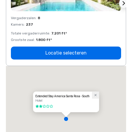
Vergaderzalen
:
8
Verga
Kamers
:
237
Kamer
Totale vergaderruimte
:
7.201 ft²
Total
Grootste zaal
:
1.800 ft²
Groots
Locatie selecteren
Extended Stay America Santa Rosa - South
Hotel
2 van 5