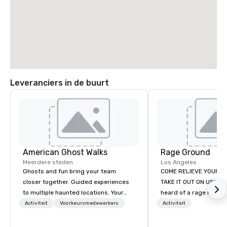
Leveranciers in de buurt
American Ghost Walks
Rage Ground
Meerdere steden
Los Angeles
Ghosts and fun bring your team
COME RELIEVE YOUR S
closer together. Guided experiences
TAKE IT OUT ON US! Ha
to multiple haunted locations. Your
heard of a rage room?
group will be treated to a ghostly
everyday folks can tak
Activiteit
Voorkeursmedewerkers
Activiteit
experience during a 90-120 minute
anger- uninhibited and p
walking tour, 3-hour bus excursion, or
out! We call ours Rage