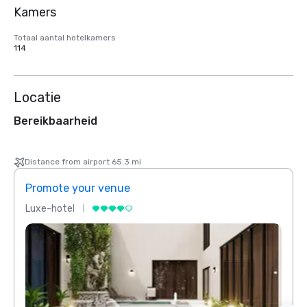
Kamers
Totaal aantal hotelkamers
114
Locatie
Bereikbaarheid
Distance from airport 65.3 mi
Promote your venue
Prom
Luxe-hotel
Luxe-