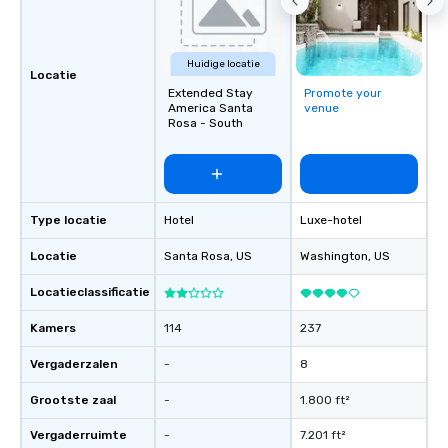
and spooky event.
Huidige locatie
Locatie
Extended Stay
Promote your
America Santa
venue
Rosa - South
Type locatie
Hotel
Luxe-hotel
Locatie
Santa Rosa
, US
Washington
, US
Locatieclassificatie
Kamers
114
237
Vergaderzalen
-
8
Grootste zaal
-
1.800 ft²
Vergaderruimte
-
7.201 ft²