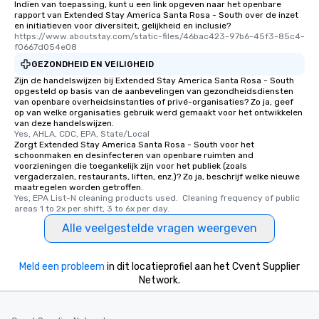
Indien van toepassing, kunt u een link opgeven naar het openbare
rapport van Extended Stay America Santa Rosa - South over de inzet
en initiatieven voor diversiteit, gelijkheid en inclusie?
https://www.aboutstay.com/static-files/46bac423-97b6-45f3-85c4-
f0667d054e08
GEZONDHEID EN VEILIGHEID
Zijn de handelswijzen bij Extended Stay America Santa Rosa - South
opgesteld op basis van de aanbevelingen van gezondheidsdiensten
van openbare overheidsinstanties of privé-organisaties? Zo ja, geef
op van welke organisaties gebruik werd gemaakt voor het ontwikkelen
van deze handelswijzen.
Yes, AHLA, CDC, EPA, State/Local
Zorgt Extended Stay America Santa Rosa - South voor het
schoonmaken en desinfecteren van openbare ruimten and
voorzieningen die toegankelijk zijn voor het publiek (zoals
vergaderzalen, restaurants, liften, enz.)? Zo ja, beschrijf welke nieuwe
maatregelen worden getroffen.
Yes, EPA List-N cleaning products used.  Cleaning frequency of public 
areas 1 to 2x per shift, 3 to 6x per day.
Alle veelgestelde vragen weergeven
Meld een probleem
in dit locatieprofiel aan het Cvent Supplier
Network.