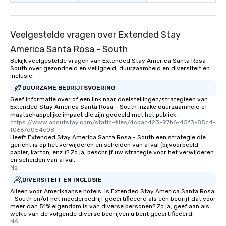
Veelgestelde vragen over Extended Stay
America Santa Rosa - South
Bekijk veelgestelde vragen van Extended Stay America Santa Rosa -
South over gezondheid en veiligheid, duurzaamheid en diversiteit en
inclusie.
DUURZAME BEDRIJFSVOERING
Geef informatie over of een link naar doelstellingen/strategieën van
Extended Stay America Santa Rosa - South inzake duurzaamheid of
maatschappelijke impact die zijn gedeeld met het publiek.
https://www.aboutstay.com/static-files/46bac423-97b6-45f3-85c4-
f0667d054e08
Heeft Extended Stay America Santa Rosa - South een strategie die
gericht is op het verwijderen en scheiden van afval (bijvoorbeeld
papier, karton, enz.)? Zo ja, beschrijf uw strategie voor het verwijderen
en scheiden van afval.
No
DIVERSITEIT EN INCLUSIE
Alleen voor Amerikaanse hotels: is Extended Stay America Santa Rosa
- South en/of het moederbedrijf gecertificeerd als een bedrijf dat voor
meer dan 51% eigendom is van diverse personen? Zo ja, geef aan als
welke van de volgende diverse bedrijven u bent gecertificeerd:
NA