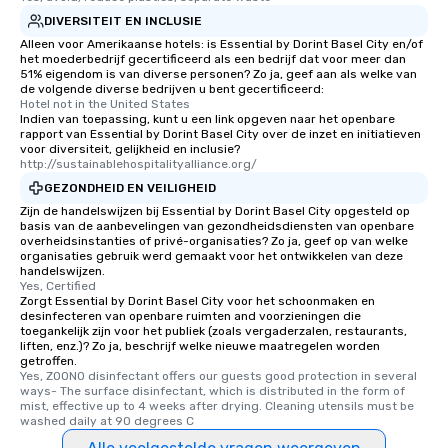
DIVERSITEIT EN INCLUSIE
Alleen voor Amerikaanse hotels: is Essential by Dorint Basel City en/of
het moederbedrijf gecertificeerd als een bedrijf dat voor meer dan
51% eigendom is van diverse personen? Zo ja, geef aan als welke van
de volgende diverse bedrijven u bent gecertificeerd:
Hotel not in the United States
Indien van toepassing, kunt u een link opgeven naar het openbare
rapport van Essential by Dorint Basel City over de inzet en initiatieven
voor diversiteit, gelijkheid en inclusie?
http://sustainablehospitalityalliance.org/
GEZONDHEID EN VEILIGHEID
Zijn de handelswijzen bij Essential by Dorint Basel City opgesteld op
basis van de aanbevelingen van gezondheidsdiensten van openbare
overheidsinstanties of privé-organisaties? Zo ja, geef op van welke
organisaties gebruik werd gemaakt voor het ontwikkelen van deze
handelswijzen.
Yes, Certified
Zorgt Essential by Dorint Basel City voor het schoonmaken en
desinfecteren van openbare ruimten and voorzieningen die
toegankelijk zijn voor het publiek (zoals vergaderzalen, restaurants,
liften, enz.)? Zo ja, beschrijf welke nieuwe maatregelen worden
getroffen.
Yes, ZOONO disinfectant offers our guests good protection in several 
ways- The surface disinfectant, which is distributed in the form of 
mist, effective up to 4 weeks after drying. Cleaning utensils must be 
washed daily at 90 degrees C