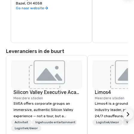
Bazel, CH 4058
Ga naar website
Leveranciers in de buurt
Silicon Valley Executive Academy
Limos4
Meerdere steden
Meerdere steden
SVEA offers corporate groups an
Limos4 is a ground tr
immersive, authentic Silicon Valley
industry leader, prov
experience — not a tour, but a
24/7 chauffeured serv
transformation. We design and
200+ cities, 60+ coun
Activiteit
Ingehuurde entertainment
Logistiek/decor
Verv
facilitate custom executive innovation
Logistiek/decor
airports. Limos4 client