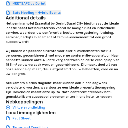
MEETSAFE by Dorint.
protocols are some of
products that bring n
Safe Meeting - Hybrid Events
flexibility and seamles
Additional details
today’s fast-paced wo
Het seminarhotel Essential by Dorint Basel City biedt naast de ideale 
locatie naast het beursterrein vooral de nodige rust en individuele 
service, waardoor uw conferentie, bestuursvergadering, training, 
seminar, bedrijfsevenement of familie-evenement tot een groot 
succes wordt! 

Wij bieden de passende ruimte voor allerlei evenementen tot 80 
personen, gecombineerd met moderne conferentie-apparatuur. Naar 
behoefte kunnen onze 4 lichte vergaderzalen op de 1e verdieping van 
183 m² op uw verzoek worden gecombineerd. Dit maakt deel uit van 
onze service op maat, die is afgestemd op uw behoeften, voor en na 
uw congres. 

Alle kamers bieden daglicht, maar kunnen ook in een oogwenk 
verduisterd worden, waardoor ze een ideale presentatieomgeving 
zijn. Bovendien maakt onze up-to-date conferentietechniek het u 
gemakkelijk om succesvolle evenementen in ons hotel te hebben.
Webkoppelingen
Virtuele rondleiding
Locatiemogelijkheden
Fact Sheet
Terms and Conditions