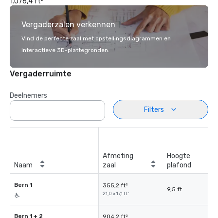
1.076,4 ft²
Vergaderzalen verkennen
Vind de perfecte zaal met opstellingsdiagrammen en
interactieve 3D-plattegronden.
Vergaderruimte
Deelnemers
Filters
Afmeting
Hoogte
Naam
zaal
plafond
Bern 1
355,2 ft²
9,5 ft
21,0 x 17,1 ft²
Bern 1 + 2
904,2 ft²