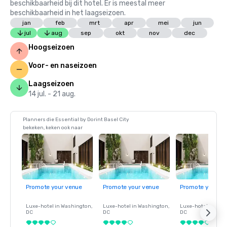
beschikbaarheid bij dit hotel. Er is meestal meer
beschikbaarheid in het laagseizoen.
jan
feb
mrt
apr
mei
jun
jul
aug
sep
okt
nov
dec
Hoogseizoen
Voor- en naseizoen
Laagseizoen
14 jul. - 21 aug.
Planners die Essential by Dorint Basel City
bekeken, keken ook naar
Promote your venue
Promote your venue
Promote your ve
Luxe-hotel in
Washington
,
Luxe-hotel in
Washington
,
Luxe-hotel in
Wash
DC
DC
DC