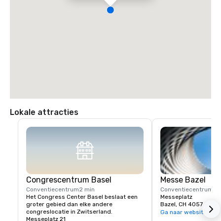
Lokale attracties
Congrescentrum Basel
Messe Bazel
Conventiecentrum
2 min
Conventiecentrum
2 
Het Congress Center Basel beslaat een 
Messeplatz
groter gebied dan elke andere 
Bazel, CH 4057
congreslocatie in Zwitserland.
Ga naar website
Messeplatz 21