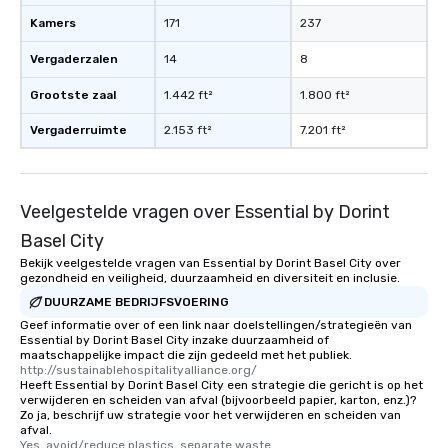
Kamers
171
237
Vergaderzalen
14
8
Grootste zaal
1.442 ft²
1.800 ft²
Vergaderruimte
2.153 ft²
7.201 ft²
Veelgestelde vragen over Essential by Dorint
Basel City
Bekijk veelgestelde vragen van Essential by Dorint Basel City over
gezondheid en veiligheid, duurzaamheid en diversiteit en inclusie.
DUURZAME BEDRIJFSVOERING
Geef informatie over of een link naar doelstellingen/strategieën van
Essential by Dorint Basel City inzake duurzaamheid of
maatschappelijke impact die zijn gedeeld met het publiek.
http://sustainablehospitalityalliance.org/
Heeft Essential by Dorint Basel City een strategie die gericht is op het
verwijderen en scheiden van afval (bijvoorbeeld papier, karton, enz.)?
Zo ja, beschrijf uw strategie voor het verwijderen en scheiden van
afval.
Yes, avoid/reduce plastics, separate waste