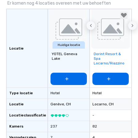
Er komen nog 4 locaties overeen met uw behoeften
Huidige locatie
Locatie
YOTEL Geneva
Dorint Resort &
Removed from
Lake
Spa
favorites
Locarno/Riazzino
Type locatie
Hotel
Hotel
Locatie
Genève
, CH
Locarno
, CH
Locatieclassificatie
-
Kamers
237
82
Vergaderzalen
7
4