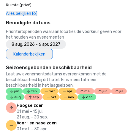
Ruimte (privé)
Alles bekijken (6)
Benodigde datums
Prioriteitsperioden waaraan locaties de voorkeur geven voor
het houden van evenementen
8 aug. 2026 - 6 apr. 2027
Kalenderbekijken
Seizoensgebonden beschikbaarheid
Laat uw evenementsdatums overeenkomen met de
beschikbaarheid bij dit hotel. Er is meestal meer
beschikbaarheid in het laagseizoen.
jan
feb
mrt
apr
mei
jun
jul
aug
sep
okt
nov
dec
Hoogseizoen
01 mei - 15 jul.
21 aug. - 30 sep.
Voor- en naseizoen
01 mrt. - 30 apr.