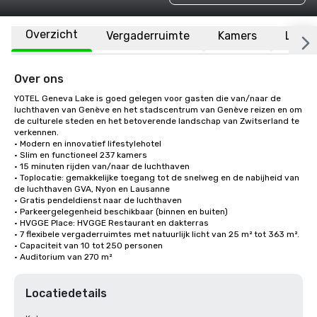
Overzicht
Vergaderruimte
Kamers
Locat
Over ons
YOTEL Geneva Lake is goed gelegen voor gasten die van/naar de 
luchthaven van Genève en het stadscentrum van Genève reizen en om 
de culturele steden en het betoverende landschap van Zwitserland te 
verkennen. 

• Modern en innovatief lifestylehotel

• Slim en functioneel 237 kamers

• 15 minuten rijden van/naar de luchthaven 

• Toplocatie: gemakkelijke toegang tot de snelweg en de nabijheid van 
de luchthaven GVA, Nyon en Lausanne

• Gratis pendeldienst naar de luchthaven

• Parkeergelegenheid beschikbaar (binnen en buiten)

• HVGGE Place: HVGGE Restaurant en dakterras

• 7 flexibele vergaderruimtes met natuurlijk licht van 25 m² tot 363 m².

• Capaciteit van 10 tot 250 personen

• Auditorium van 270 m²
Locatiedetails