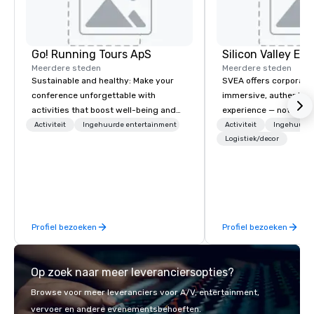
Go! Running Tours ApS
Meerdere steden
Meerdere steden
Sustainable and healthy: Make your
SVEA offers corporate
conference unforgettable with
immersive, authentic S
activities that boost well-being and
experience — not a tour
lower carbon footprints. Explore the
transformation. We de
Activiteit
Ingehuurde entertainment
Activiteit
Ingehuurde
world on the run with expert local
facilitate custom exec
Logistiek/decor
running guides.
tours, learning session
workshops, leadership
behind-the-scenes tec
experiences for visiti
incentive groups, and
Profiel bezoeken
Profiel bezoeken
offsites. Whether your
think like a Silicon Val
explore the mindsets d
Op zoek naar meer leveranciersopties?
world's fastest-growi
or walk away with a pr
Browse voor meer leveranciers voor A/V, entertainment,
innovation playbook, S
vervoer en andere evenementsbehoeften.