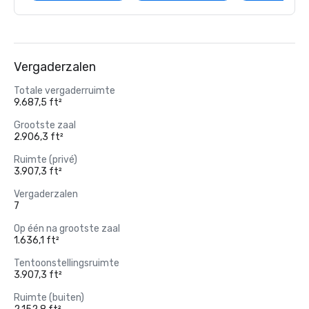
Vergaderzalen
Totale vergaderruimte
9.687,5 ft²
Grootste zaal
2.906,3 ft²
Ruimte (privé)
3.907,3 ft²
Vergaderzalen
7
Op één na grootste zaal
1.636,1 ft²
Tentoonstellingsruimte
3.907,3 ft²
Ruimte (buiten)