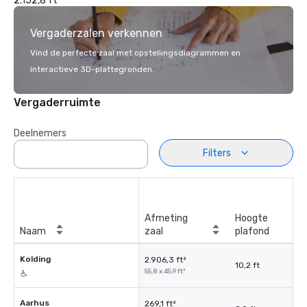
2.152,8 ft²
Vergaderzalen verkennen
Vind de perfecte zaal met opstellingsdiagrammen en
interactieve 3D-plattegronden.
Vergaderruimte
Deelnemers
Filters
Afmeting
Hoogte
Naam
zaal
plafond
Kolding
2.906,3 ft²
10,2 ft
55,8 x 45,9 ft²
Aarhus
269,1 ft²