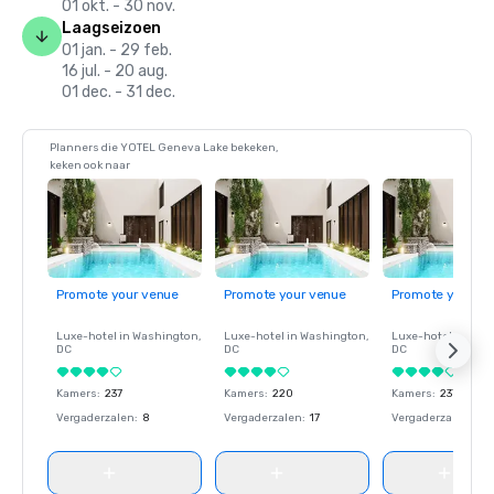
01 okt. - 30 nov.
Laagseizoen
01 jan. - 29 feb.
16 jul. - 20 aug.
01 dec. - 31 dec.
Planners die YOTEL Geneva Lake bekeken,
keken ook naar
Promote your venue
Promote your venue
Promote your ve
Luxe-hotel in
Washington
,
Luxe-hotel in
Washington
,
Luxe-hotel in
Wash
DC
DC
DC
Kamers
:
237
Kamers
:
220
Kamers
:
237
Vergaderzalen
:
8
Vergaderzalen
:
17
Vergaderzalen
:
8