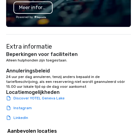
programming that is 
Meer informatie
substantive, and uniqu
the Valley. Ideal for g
Powered by
Fully customizable by 
seniority, and objectiv
Extra informatie
Beperkingen voor faciliteiten
Alleen hulphonden zijn toegestaan.

Annuleringsbeleid
24 uur per dag annuleren, tenzij anders bepaald in de 
tariefbeschrijving, als een reservering niet wordt geannuleerd vóór 
15.00 uur lokale tijd op de dag voor aankomst
Locatiemogelijkheden
Discover YOTEL Geneva Lake
Instagram
LinkedIn
Aanbevolen locaties