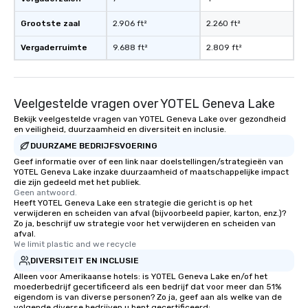
Grootste zaal
2.906 ft²
2.260 ft²
Vergaderruimte
9.688 ft²
2.809 ft²
Veelgestelde vragen over YOTEL Geneva Lake
Bekijk veelgestelde vragen van YOTEL Geneva Lake over gezondheid
en veiligheid, duurzaamheid en diversiteit en inclusie.
DUURZAME BEDRIJFSVOERING
Geef informatie over of een link naar doelstellingen/strategieën van
YOTEL Geneva Lake inzake duurzaamheid of maatschappelijke impact
die zijn gedeeld met het publiek.
Geen antwoord.
Heeft YOTEL Geneva Lake een strategie die gericht is op het
verwijderen en scheiden van afval (bijvoorbeeld papier, karton, enz.)?
Zo ja, beschrijf uw strategie voor het verwijderen en scheiden van
afval.
We limit plastic and we recycle
DIVERSITEIT EN INCLUSIE
Alleen voor Amerikaanse hotels: is YOTEL Geneva Lake en/of het
moederbedrijf gecertificeerd als een bedrijf dat voor meer dan 51%
eigendom is van diverse personen? Zo ja, geef aan als welke van de
volgende diverse bedrijven u bent gecertificeerd: