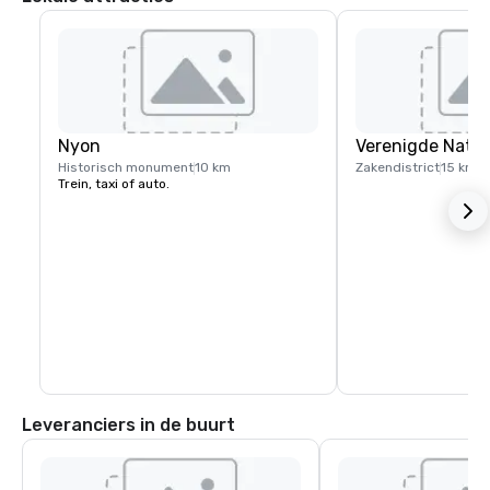
Nyon
Verenigde Natie
Historisch monument
10 km
Zakendistrict
15 km
Trein, taxi of auto.
Leveranciers in de buurt