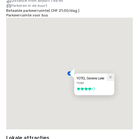
Distance from airport 7.46 mi
Parkeren in de buurt
Betaalde parkeerruimte
(
CHF 21,00
/
dag
)
Parkeerruimte voor bus
YOTEL Geneva Lake
Hotel
4 van 5
Lokale attracties