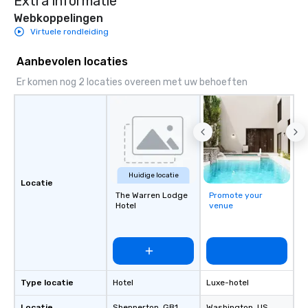
Extra informatie
Webkoppelingen
Virtuele rondleiding
Aanbevolen locaties
Er komen nog 2 locaties overeen met uw behoeften
Huidige locatie
Locatie
The Warren Lodge
Promote your
Hotel
venue
Type locatie
Hotel
Luxe-hotel
Locatie
Shepperton
, GB1
Washington
, US