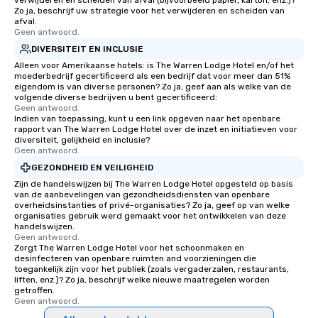
verwijderen en scheiden van afval (bijvoorbeeld papier, karton, enz.)?
Zo ja, beschrijf uw strategie voor het verwijderen en scheiden van
afval.
Geen antwoord.
DIVERSITEIT EN INCLUSIE
Alleen voor Amerikaanse hotels: is The Warren Lodge Hotel en/of het
moederbedrijf gecertificeerd als een bedrijf dat voor meer dan 51%
eigendom is van diverse personen? Zo ja, geef aan als welke van de
volgende diverse bedrijven u bent gecertificeerd:
Geen antwoord.
Indien van toepassing, kunt u een link opgeven naar het openbare
rapport van The Warren Lodge Hotel over de inzet en initiatieven voor
diversiteit, gelijkheid en inclusie?
Geen antwoord.
GEZONDHEID EN VEILIGHEID
Zijn de handelswijzen bij The Warren Lodge Hotel opgesteld op basis
van de aanbevelingen van gezondheidsdiensten van openbare
overheidsinstanties of privé-organisaties? Zo ja, geef op van welke
organisaties gebruik werd gemaakt voor het ontwikkelen van deze
handelswijzen.
Geen antwoord.
Zorgt The Warren Lodge Hotel voor het schoonmaken en
desinfecteren van openbare ruimten and voorzieningen die
toegankelijk zijn voor het publiek (zoals vergaderzalen, restaurants,
liften, enz.)? Zo ja, beschrijf welke nieuwe maatregelen worden
getroffen.
Geen antwoord.