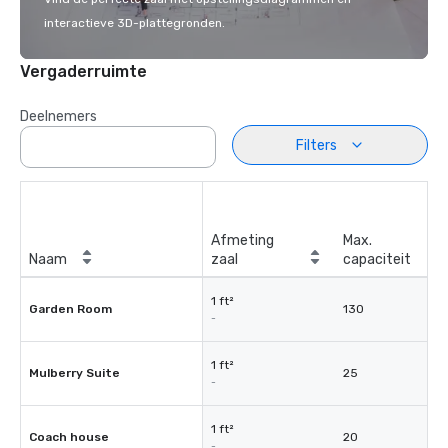
interactieve 3D-plattegronden.
Vergaderruimte
Deelnemers
Filters
Afmeting
Max.
Naam
zaal
capaciteit
1 ft²
Garden Room
130
-
1 ft²
Mulberry Suite
25
-
1 ft²
Coach house
20
-