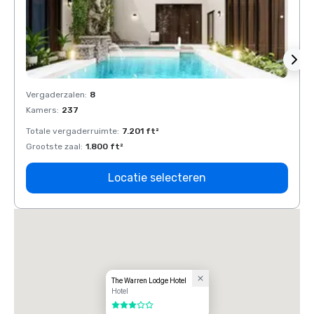
Vergaderzalen
:
8
Verga
Kamers
:
237
Kamer
Totale vergaderruimte
:
7.201 ft²
Total
Grootste zaal
:
1.800 ft²
Groots
Locatie selecteren
The Warren Lodge Hotel
Hotel
3 van 5