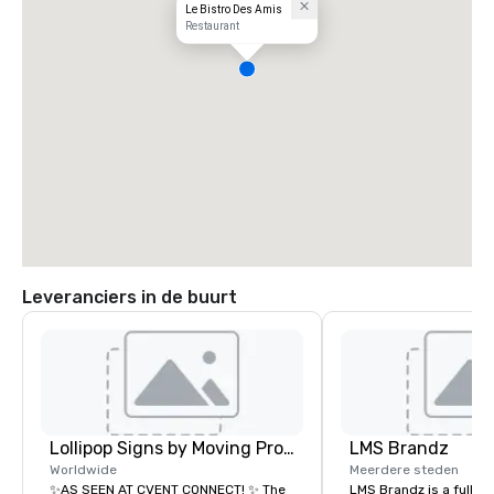
Le Bistro Des Amis
Restaurant
Leveranciers in de buurt
Lollipop Signs by Moving Products
LMS Brandz
Worldwide
Meerdere steden
✨AS SEEN AT CVENT CONNECT! ✨ The
LMS Brandz is a full-s