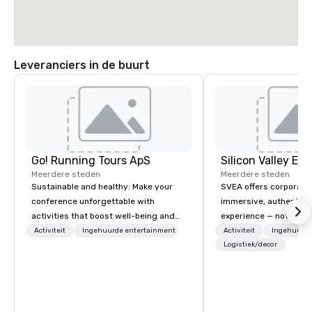
Leveranciers in de buurt
Go! Running Tours ApS
Meerdere steden
Meerdere steden
Sustainable and healthy: Make your
SVEA offers corporate
conference unforgettable with
immersive, authentic S
activities that boost well-being and
experience — not a tour
lower carbon footprints. Explore the
transformation. We de
Activiteit
Ingehuurde entertainment
Activiteit
Ingehuurde
world on the run with expert local
facilitate custom exec
Logistiek/decor
running guides.
tours, learning session
workshops, leadership
behind-the-scenes tec
experiences for visiti