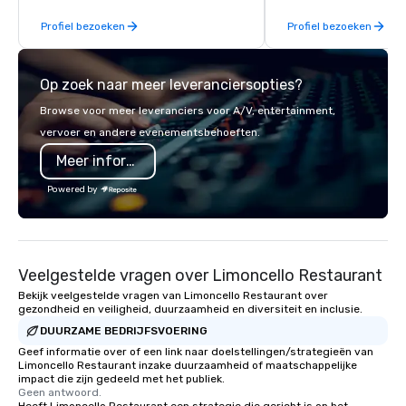
incentive groups, and
Profiel bezoeken
Profiel bezoeken
offsites. Whether your
think like a Silicon Val
explore the mindsets d
Op zoek naar meer leveranciersopties?
world's fastest-growi
or walk away with a pr
Browse voor meer leveranciers voor A/V, entertainment,
innovation playbook, S
vervoer en andere evenementsbehoeften.
programming that is 
Meer informatie
substantive, and uniqu
the Valley. Ideal for g
Powered by
Fully customizable by 
seniority, and objectiv
Veelgestelde vragen over Limoncello Restaurant
Bekijk veelgestelde vragen van Limoncello Restaurant over
gezondheid en veiligheid, duurzaamheid en diversiteit en inclusie.
DUURZAME BEDRIJFSVOERING
Geef informatie over of een link naar doelstellingen/strategieën van
Limoncello Restaurant inzake duurzaamheid of maatschappelijke
impact die zijn gedeeld met het publiek.
Geen antwoord.