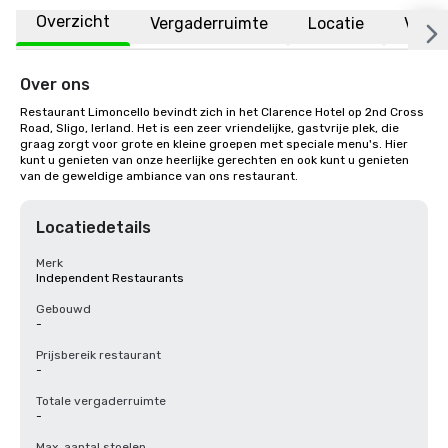
Overzicht
Vergaderruimte
Locatie
Veelg
Over ons
Restaurant Limoncello bevindt zich in het Clarence Hotel op 2nd Cross 
Road, Sligo, Ierland. Het is een zeer vriendelijke, gastvrije plek, die 
graag zorgt voor grote en kleine groepen met speciale menu's. Hier 
kunt u genieten van onze heerlijke gerechten en ook kunt u genieten 
van de geweldige ambiance van ons restaurant.
Locatiedetails
Merk
Independent Restaurants
Gebouwd
-
Prijsbereik restaurant
-
Totale vergaderruimte
-
Max. aantal stoelen