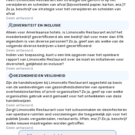
Heeft Limoncello Restaurant een strategie die gericht is op het
verwijderen en scheiden van afval (bijvoorbeeld papier, karton, enz.)?
Zo ja, beschrijf uw strategie voor het verwijderen en scheiden van
afval.
Geen antwoord.
DIVERSITEIT EN INCLUSIE
Alleen voor Amerikaanse hotels: is Limoncello Restaurant en/of het
moederbedrijf gecertificeerd als een bedrijf dat voor meer dan 51%
eigendom is van diverse personen? Zo ja, geef aan als welke van de
volgende diverse bedrijven u bent gecertificeerd:
Geen antwoord.
Indien van toepassing, kunt u een link opgeven naar het openbare
rapport van Limoncello Restaurant over de inzet en initiatieven voor
diversiteit, gelijkheid en inclusie?
Geen antwoord.
GEZONDHEID EN VEILIGHEID
Zijn de handelswijzen bij Limoncello Restaurant opgesteld op basis
van de aanbevelingen van gezondheidsdiensten van openbare
overheidsinstanties of privé-organisaties? Zo ja, geef op van welke
organisaties gebruik werd gemaakt voor het ontwikkelen van deze
handelswijzen.
Geen antwoord.
Zorgt Limoncello Restaurant voor het schoonmaken en desinfecteren
van openbare ruimten and voorzieningen die toegankelijk zijn voor het
publiek (zoals vergaderzalen, restaurants, liften, enz.)? Zo ja, beschrijf
welke nieuwe maatregelen worden getroffen.
Geen antwoord.