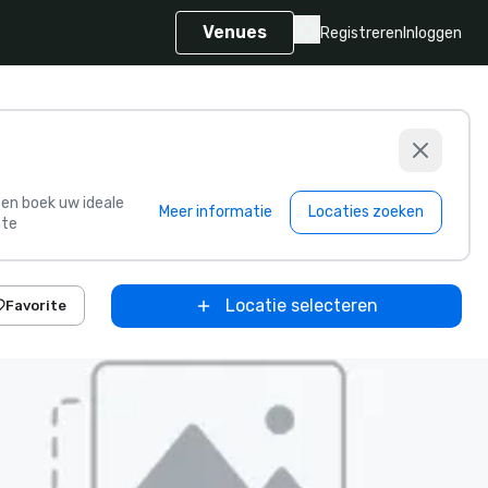
Venues
Registreren
Inloggen
s en boek uw ideale
Meer informatie
Locaties zoeken
te
Locatie selecteren
Favorite