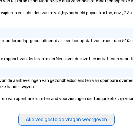
ën van Ristorante dei Merli inzake duurzaamheid of maatschappelijke i
erwijderen en scheiden van afval (bijvoorbeeld papier, karton, enz.)? Zo
et moederbedrijf gecertificeerd als een bedrijf dat voor meer dan 51% 
rapport van Ristorante dei Merli over de inzet en initiatieven voor dive
sis van de aanbevelingen van gezondheidsdiensten van openbare overhei
eze handelswijzen.
n van openbare ruimten and voorzieningen die toegankelijk zijn voor h
Alle veelgestelde vragen weergeven