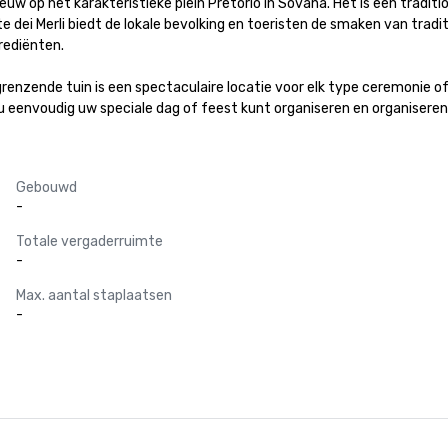
eeuw op het karakteristieke plein Pretorio in Sovana. Het is een tradi
te dei Merli biedt de lokale bevolking en toeristen de smaken van tra
ediënten.

enzende tuin is een spectaculaire locatie voor elk type ceremonie of
u eenvoudig uw speciale dag of feest kunt organiseren en organiseren
Gebouwd
-
Totale vergaderruimte
-
Max. aantal staplaatsen
-