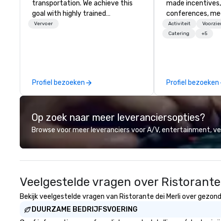
transportation. We achieve this
made incentives,
goal with highly trained
conferences, me
chauffeurs, the newest vehicles
launches, and lux
Vervoer
Activiteit
Voorzi
available and a commitment to
experiences for o
Catering
+5
Five Star service. The difference
in Italy, we invit
between La Costa Limousine and
more about us by
other companies can be explained
Company Profile 
using one word – quality. From our
contact us for a
Profiel bezoeken
Profiel bezoeken
perfectly maintained fleet of late
information or co
model luxury vehicles to the
opportunities.
highly experienced and
Op zoek naar meer leveranciersopties?
professional team of chauffeurs
and support staff; you will know
Browse voor meer leveranciers voor A/V, entertainment, 
quality when you travel with La
Costa Limousine.
Veelgestelde vragen over Ristorante 
Bekijk veelgestelde vragen van Ristorante dei Merli over gezondh
DUURZAME BEDRIJFSVOERING