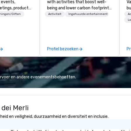
 events,
with activities that boost well-
Va
etings, product
being and lower carbon footprints.
bu
ury travel
Explore the world on the run with
an
eningen/Giften
Activiteit
Ingehuurde entertainment
Ac
ur Clients. Based
expert local running guides.
in
Lo
e you to discover
se
 viewing our
le
attached, and to
th
ny further
ex
Profiel bezoeken
Pr
llaboration
de
co
gr
Va
mi
vervoer en andere evenementsbehoeften.
fa
wa
in
de
dei Merli
me
un
eid en veiligheid, duurzaamheid en diversiteit en inclusie.
fo
cu
se