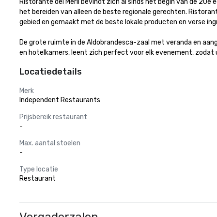
Ristorante dei Merli bevindt zich al sinds het begin van de 20e 
het bereiden van alleen de beste regionale gerechten. Ristoran
gebied en gemaakt met de beste lokale producten en verse ingr
De grote ruimte in de Aldobrandesca-zaal met veranda en aangr
en hotelkamers, leent zich perfect voor elk evenement, zodat 
Locatiedetails
Merk
Independent Restaurants
Prijsbereik restaurant
-
Max. aantal stoelen
-
Type locatie
Restaurant