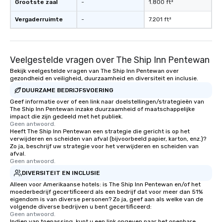
Grootste zaal
-
1.800 ft²
Vergaderruimte
-
7.201 ft²
Veelgestelde vragen over The Ship Inn Pentewan
Bekijk veelgestelde vragen van The Ship Inn Pentewan over
gezondheid en veiligheid, duurzaamheid en diversiteit en inclusie.
DUURZAME BEDRIJFSVOERING
Geef informatie over of een link naar doelstellingen/strategieën van
The Ship Inn Pentewan inzake duurzaamheid of maatschappelijke
impact die zijn gedeeld met het publiek.
Geen antwoord.
Heeft The Ship Inn Pentewan een strategie die gericht is op het
verwijderen en scheiden van afval (bijvoorbeeld papier, karton, enz.)?
Zo ja, beschrijf uw strategie voor het verwijderen en scheiden van
afval.
Geen antwoord.
DIVERSITEIT EN INCLUSIE
Alleen voor Amerikaanse hotels: is The Ship Inn Pentewan en/of het
moederbedrijf gecertificeerd als een bedrijf dat voor meer dan 51%
eigendom is van diverse personen? Zo ja, geef aan als welke van de
volgende diverse bedrijven u bent gecertificeerd:
Geen antwoord.
Indien van toepassing, kunt u een link opgeven naar het openbare