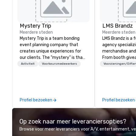
Mystery Trip
LMS Brandz
Meerdere steden
Meerdere steden
Mystery Trip is a team bonding
LMS Brandz is a f
event planning company that
agency specializ
creates unique experiences for
merchandise and
our clients. The "mystery" is that
From booth give
none of your guests will know
branded apparel 
Activiteit
Voorkeursmedewerkers
Voorzieningen/Gifte
what they'll be doing until they
gifting, displays,
experience it (don't worry...you'll
fulfillment, logist
be in the know!). We believe in the
along with e-co
concept of "true fun" - where
we handle it all. While there are
playfulness, connection, and flow
many promotiona
Profiel bezoeken
Profiel bezoeken
merge - and build each of our
choose from, our
events with this philosophy in
industry experie
mind in order to create a space
commitment to 
Op zoek naar meer leveranciersopties?
for organic connection as guests
customer service
have a shared visceral experience.
deliver smart, rel
Browse voor meer leveranciers voor A/V, entertainment, 
Over the last 15 years, we have
designed to mak