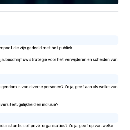
am? Our DIY mobile cameras let
Conventa Crossover 2023, ou
yone capture high-quality
proven expertise guarantees
otos, GIFs, and soon videos—no
quality.
erience needed. Go with DIY,
otoFriends, or both—PhotoTap
ves you fast, flexible, and
forgettable photography, built
 modern events. Your event
mpact die zijn gedeeld met het publiek.
otos are more than memories—
ey’re powerful marketing tools.
 ja, beschrijf uw strategie voor het verwijderen en scheiden van
n’t let them collect digital dust
urn them into ROI rockstars.
eigendom is van diverse personen? Zo ja, geef aan als welke van
rsiteit, gelijkheid en inclusie?
dsinstanties of privé-organisaties? Zo ja, geef op van welke