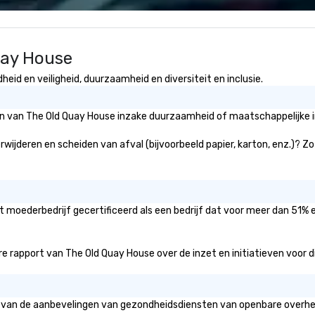
less from start
te
an
ph
uay House
exp
Ph
id en veiligheid, duurzaamheid en diversiteit en inclusie.
gi
un
for
eën van The Old Quay House inzake duurzaamheid of maatschappelijke i
ph
th
wijderen en scheiden van afval (bijvoorbeeld papier, karton, enz.)? Zo
Do
—t
t moederbedrijf gecertificeerd als een bedrijf dat voor meer dan 51% 
 rapport van The Old Quay House over de inzet en initiatieven voor dive
is van de aanbevelingen van gezondheidsdiensten van openbare overhei