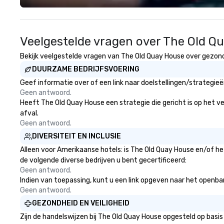
worked all over the US with
experience seam
hundreds of international blue-
to finish. We are also a certified
chip companies, including SpaceX,
WOSB.
Veelgestelde vragen over The Old Q
Chevron, Google, Red Bull,
YouTube, Facebook, Netflix, Cisco,
Bekijk veelgestelde vragen van The Old Quay House over gezondhe
Tiffany & Co, Shopify, and many
DUURZAME BEDRIJFSVOERING
more.
Geef informatie over of een link naar doelstellingen/strategi
Geen antwoord.
Heeft The Old Quay House een strategie die gericht is op het ver
afval.
Geen antwoord.
DIVERSITEIT EN INCLUSIE
Alleen voor Amerikaanse hotels: is The Old Quay House en/of he
de volgende diverse bedrijven u bent gecertificeerd:
Geen antwoord.
Indien van toepassing, kunt u een link opgeven naar het openbare
Geen antwoord.
GEZONDHEID EN VEILIGHEID
Zijn de handelswijzen bij The Old Quay House opgesteld op bas