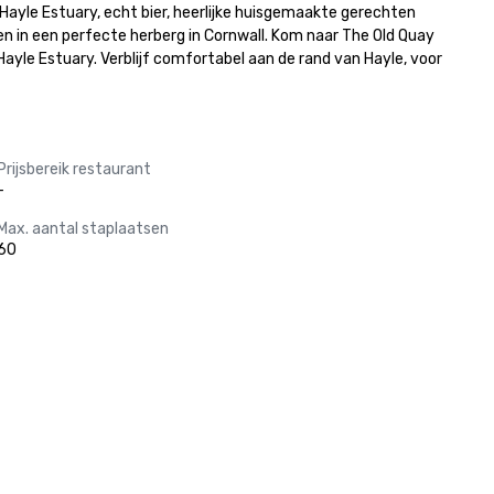
ayle Estuary, echt bier, heerlijke huisgemaakte gerechten 
en in een perfecte herberg in Cornwall. Kom naar The Old Quay 
le Estuary. Verblijf comfortabel aan de rand van Hayle, voor 
Prijsbereik restaurant
-
Max. aantal staplaatsen
60