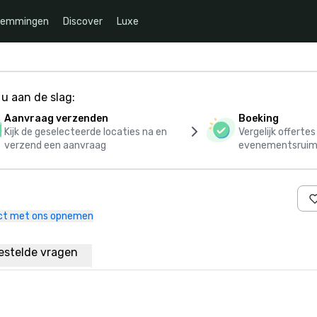
temmingen
Discover
Luxe
u aan de slag:
Aanvraag verzenden
Boeking
Kijk de geselecteerde locaties na en
Vergelijk offerte
verzend een aanvraag
evenementsruim
ct met ons opnemen
estelde vragen