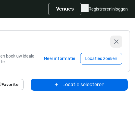
Venues
Registreren
Inloggen
s en boek uw ideale
Meer informatie
Locaties zoeken
te
Locatie selecteren
Favorite