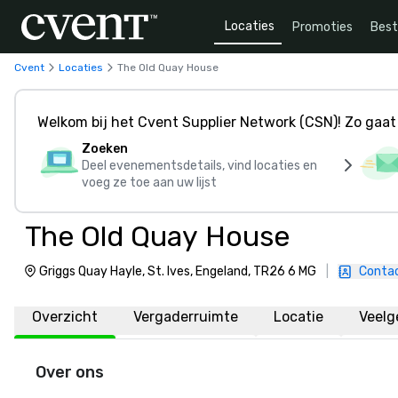
Locaties
Promoties
Bes
Cvent
Locaties
The Old Quay House
Welkom bij het Cvent Supplier Network (CSN)! Zo gaat 
Zoeken
Deel evenementsdetails, vind locaties en
voeg ze toe aan uw lijst
The Old Quay House
Griggs Quay Hayle, St. Ives, Engeland, TR26 6 MG
|
Conta
Overzicht
Vergaderruimte
Locatie
Veelg
Over ons