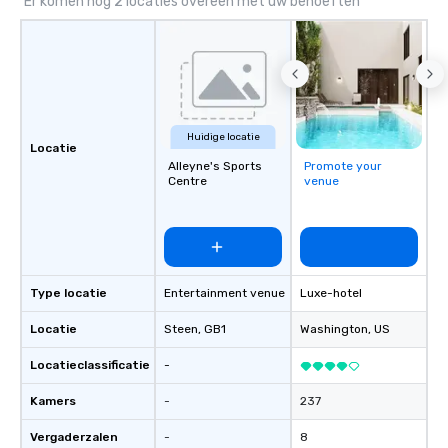
Er komen nog 2 locaties overeen met uw behoeften
Huidige locatie
Locatie
Alleyne's Sports
Promote your
Centre
venue
Type locatie
Entertainment venue
Luxe-hotel
Locatie
Steen
, GB1
Washington
, US
Locatieclassificatie
-
Kamers
-
237
Vergaderzalen
-
8