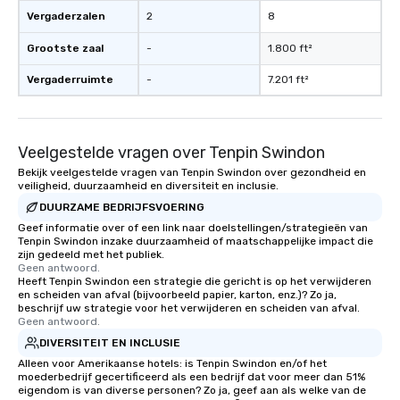
Vergaderzalen
2
8
Grootste zaal
-
1.800 ft²
Vergaderruimte
-
7.201 ft²
Veelgestelde vragen over Tenpin Swindon
Bekijk veelgestelde vragen van Tenpin Swindon over gezondheid en
veiligheid, duurzaamheid en diversiteit en inclusie.
DUURZAME BEDRIJFSVOERING
Geef informatie over of een link naar doelstellingen/strategieën van
Tenpin Swindon inzake duurzaamheid of maatschappelijke impact die
zijn gedeeld met het publiek.
Geen antwoord.
Heeft Tenpin Swindon een strategie die gericht is op het verwijderen
en scheiden van afval (bijvoorbeeld papier, karton, enz.)? Zo ja,
beschrijf uw strategie voor het verwijderen en scheiden van afval.
Geen antwoord.
DIVERSITEIT EN INCLUSIE
Alleen voor Amerikaanse hotels: is Tenpin Swindon en/of het
moederbedrijf gecertificeerd als een bedrijf dat voor meer dan 51%
eigendom is van diverse personen? Zo ja, geef aan als welke van de