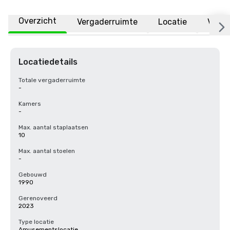
Overzicht
Vergaderruimte
Locatie
Veelg
Locatiedetails
Totale vergaderruimte
-
Kamers
-
Max. aantal staplaatsen
10
Max. aantal stoelen
-
Gebouwd
1990
Gerenoveerd
2023
Type locatie
Amusementslocatie