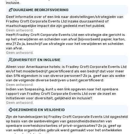
inclusie.
DUURZAME BEDRIJFSVOERING
Geef informatie over of een link naar doelstellingen/strategieën van
Fradley Croft Corporate Events Ltd inzake duurzaamheid of
maatschappelijke impact die zijn gedeeld met het publiek.
Geen antwoord.
Heeft Fradley Croft Corporate Events Ltd een strategie die gericht is
op het verwijderen en scheiden van afval (bijvoorbeeld papier, karton,
enz.)? Zo ja, beschrijf uw strategie voor het verwijderen en scheiden
van afval.
Geen antwoord.
DIVERSITEIT EN INCLUSIE
Alleen voor Amerikaanse hotels: is Fradley Croft Corporate Events Ltd
en/of het moederbedrijf gecertificeerd als een bedrijf dat voor meer
dan 51% eigendom is van diverse personen? Zo ja, geef aan als welke
van de volgende diverse bedrijven u bent gecertificeerd:
Geen antwoord.
Indien van toepassing, kunt u een link opgeven naar het openbare
rapport van Fradley Croft Corporate Events Ltd over de inzet en
initiatieven voor diversiteit, gelijkheid en inclusie?
Geen antwoord.
GEZONDHEID EN VEILIGHEID
Zijn de handelswijzen bij Fradley Croft Corporate Events Ltd opgesteld
op basis van de aanbevelingen van gezondheidsdiensten van
openbare overheidsinstanties of privé-organisaties? Zo ja, geef op
van welke organisaties gebruik werd gemaakt voor het ontwikkelen