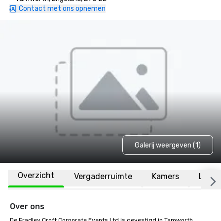
Contact met ons opnemen
Galerij weergeven (1)
Overzicht
Vergaderruimte
Kamers
Locat
Over ons
De Fradley Croft Corporate Events Ltd is gevestigd in Tamworth, 