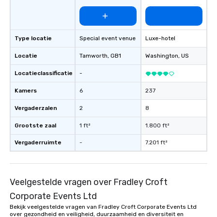
Type locatie
Special event venue
Luxe-hotel
Locatie
Tamworth
, GB1
Washington
, US
Locatieclassificatie
-
Kamers
6
237
Vergaderzalen
2
8
Grootste zaal
1 ft²
1.800 ft²
Vergaderruimte
-
7.201 ft²
Veelgestelde vragen over Fradley Croft
Corporate Events Ltd
Bekijk veelgestelde vragen van Fradley Croft Corporate Events Ltd
over gezondheid en veiligheid, duurzaamheid en diversiteit en