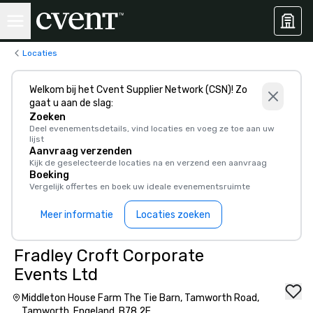
Locaties
Welkom bij het Cvent Supplier Network (CSN)! Zo
gaat u aan de slag:
Zoeken
Deel evenementsdetails, vind locaties en voeg ze toe aan uw
lijst
Aanvraag verzenden
Kijk de geselecteerde locaties na en verzend een aanvraag
Boeking
Vergelijk offertes en boek uw ideale evenementsruimte
Meer informatie
Locaties zoeken
Fradley Croft Corporate
Events Ltd
Middleton House Farm The Tie Barn, Tamworth Road,
Tamworth, Engeland, B78 2E