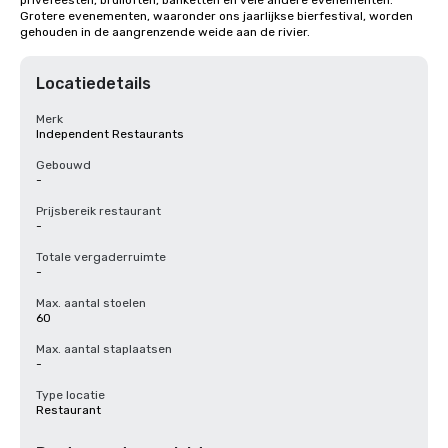
privéfeesten, bruiloften, banketten en vele andere evenementen. 
Grotere evenementen, waaronder ons jaarlijkse bierfestival, worden 
gehouden in de aangrenzende weide aan de rivier.
Locatiedetails
Merk
Independent Restaurants
Gebouwd
-
Prijsbereik restaurant
-
Totale vergaderruimte
-
Max. aantal stoelen
60
Max. aantal staplaatsen
-
Type locatie
Restaurant