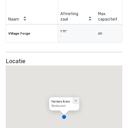
Afmeting
Max.
Naam
zaal
capaciteit
1 ft²
Village Forge
60
-
Locatie
Farriers Arms
Restaurant