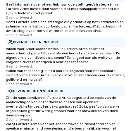
Geef informatie over of een link naar doelstellingen/strategieën van
Farriers Arms inzake duurzaamheid of maatschappelijke impact die
zijn gedeeld met het publiek.
Geen antwoord.
Heeft Farriers Arms een strategie die gericht is op het verwijderen en
scheiden van afval (bijvoorbeeld papier, karton, enz.)? Zo ja, beschrijf
uw strategie voor het verwijderen en scheiden van afval.
Geen antwoord.
DIVERSITEIT EN INCLUSIE
Alleen voor Amerikaanse hotels: is Farriers Arms en/of het
moederbedrijf gecertificeerd als een bedrijf dat voor meer dan 51%
eigendom is van diverse personen? Zo ja, geef aan als welke van de
volgende diverse bedrijven u bent gecertificeerd:
Geen antwoord.
Indien van toepassing, kunt u een link opgeven naar het openbare
rapport van Farriers Arms over de inzet en initiatieven voor diversiteit,
gelijkheid en inclusie?
Geen antwoord.
GEZONDHEID EN VEILIGHEID
Zijn de handelswijzen bij Farriers Arms opgesteld op basis van de
aanbevelingen van gezondheidsdiensten van openbare
overheidsinstanties of privé-organisaties? Zo ja, geef op van welke
organisaties gebruik werd gemaakt voor het ontwikkelen van deze
handelswijzen.
Geen antwoord.
Zorgt Farriers Arms voor het schoonmaken en desinfecteren van
openbare ruimten and voorzieningen die toegankelijk zijn voor het