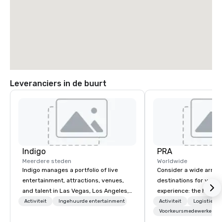
Leveranciers in de buurt
Indigo
PRA
Meerdere steden
Worldwide
Indigo manages a portfolio of live
Consider a wide array 
entertainment, attractions, venues,
destinations for your 
and talent in Las Vegas, Los Angeles,
experience: the histori
and Atlantic City. We specialize in
charming South, all-A
Activiteit
Ingehuurde entertainment
Activiteit
Logistiek/d
business to business relationship
Midwest, or picturesqu
Voorkeursmedewerkers