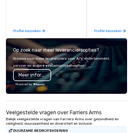
sales. Our friendly team is here to help
you have an expert par
you and your clients deliver
collaborate with you,
exceptional experiences. Indigo is not
program takes you, to 
a third party; we work on behalf of the
extraordinary events f
Producers to provide best rates, a
participants.
Profiel bezoeken
Profiel bezoeken
direct line of communication, and
unparalleled customer service.
Op zoek naar meer leveranciersopties?
Browse voor meer leveranciers voor A/V, entertainment,
vervoer en andere evenementsbehoeften.
Meer informatie
Powered by
Veelgestelde vragen over Farriers Arms
Bekijk veelgestelde vragen van Farriers Arms over gezondheid en
veiligheid, duurzaamheid en diversiteit en inclusie.
DUURZAME BEDRIJFSVOERING