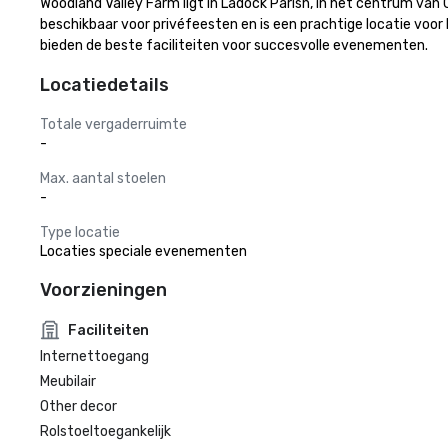
Woodland Valley Farm ligt in Ladock Parish, in het centrum van C
beschikbaar voor privéfeesten en is een prachtige locatie voor
bieden de beste faciliteiten voor succesvolle evenementen.
Locatiedetails
Totale vergaderruimte
-
Max. aantal stoelen
-
Type locatie
Locaties speciale evenementen
Voorzieningen
Faciliteiten
Internettoegang
Meubilair
Other decor
Rolstoeltoegankelijk