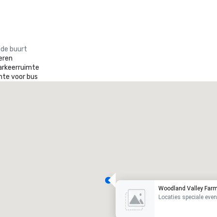
 de buurt
eren
arkeerruimte
mte voor bus
Woodland Valley Far
Locaties speciale ev