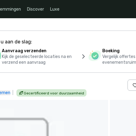
temmingen
Discover
Luxe
u aan de slag:
Aanvraag verzenden
Boeking
Kijk de geselecteerde locaties na en
Vergelijk offerte
verzend een aanvraag
evenementsruim
nemen
|
Gecertificeerd voor duurzaamheid