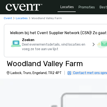
Locaties
Promoties
Bes
Cvent
Locaties
Woodland Valley Farm
Welkom bij het Cvent Supplier Network (CSN)! Zo gaat 
Zoeken
Deel evenementsdetails, vind locaties en
voeg ze toe aan uw lijst
Woodland Valley Farm
Ladock, Truro, Engeland, TR2 4PT
|
Contact met ons op