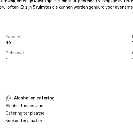
ornwall, Verenigd Koninkrijk. Het biedt uitgebreide trainingsactiviteite
 bruiloften. Er zijn 5 ruimtes die kunnen worden gehuurd voor eveneme
Kamers
46
Gebouwd
-
Alcohol en catering
Alcohol toegestaan
Catering ter plaatse
Keuken ter plaatse