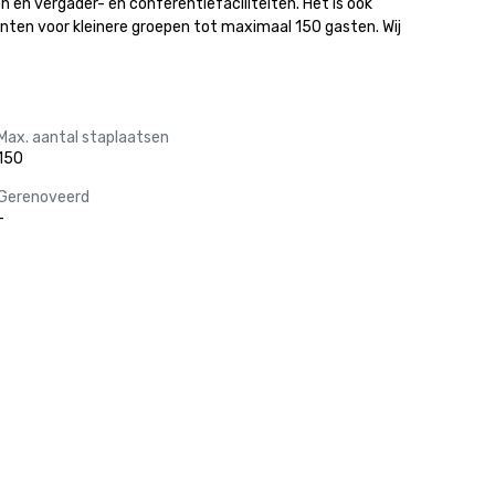
n en vergader- en conferentiefaciliteiten. Het is ook 
nten voor kleinere groepen tot maximaal 150 gasten. Wij 
Max. aantal staplaatsen
150
Gerenoveerd
-