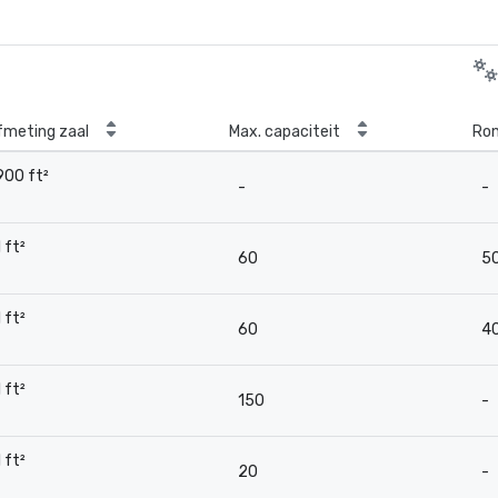
fmeting zaal
Max. capaciteit
Ron
900 ft²
-
-
-
1 ft²
60
5
-
1 ft²
60
4
-
1 ft²
150
-
-
1 ft²
20
-
-