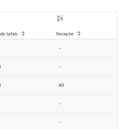
de tafels
Receptie
-
0
-
0
60
-
-