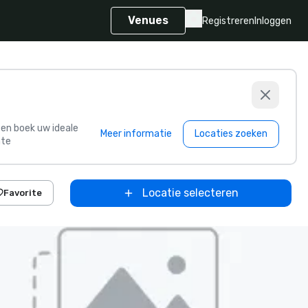
Venues
Registreren
Inloggen
s en boek uw ideale
Meer informatie
Locaties zoeken
te
Locatie selecteren
Favorite