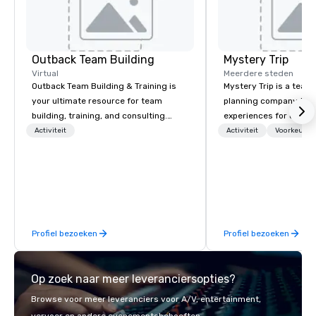
Outback Team Building
Mystery Trip
Virtual
Meerdere steden
Outback Team Building & Training is
Mystery Trip is a team
your ultimate resource for team
planning company that
building, training, and consulting.
experiences for our cli
Recommended by over 30,000+
"mystery" is that none
Activiteit
Activiteit
Voorkeursm
corporate groups across North
will know what they'll 
America, our 80+ solutions are
they experience it (don'
available anywhere, anytime, for any
be in the know!). We believe in the
sized group.
concept of "true fun" 
playfulness, connectio
merge - and build each
Profiel bezoeken
Profiel bezoeken
with this philosophy in
to create a space for 
connection as guests 
Op zoek naar meer leveranciersopties?
visceral experience. Over the last 15
years, we have worked 
Browse voor meer leveranciers voor A/V, entertainment,
with hundreds of inter