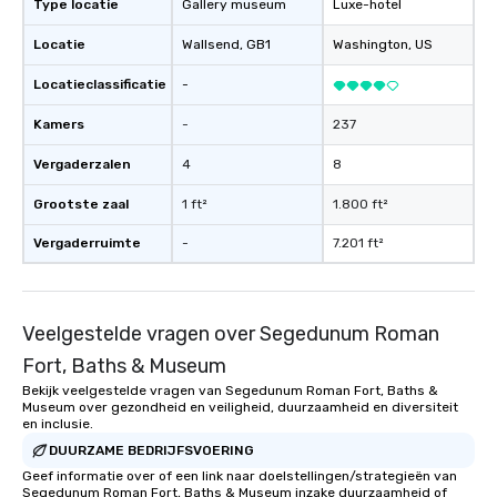
Type locatie
Gallery museum
Luxe-hotel
Locatie
Wallsend
, GB1
Washington
, US
Locatieclassificatie
-
Kamers
-
237
Vergaderzalen
4
8
Grootste zaal
1 ft²
1.800 ft²
Vergaderruimte
-
7.201 ft²
Veelgestelde vragen over Segedunum Roman
Fort, Baths & Museum
Bekijk veelgestelde vragen van Segedunum Roman Fort, Baths &
Museum over gezondheid en veiligheid, duurzaamheid en diversiteit
en inclusie.
DUURZAME BEDRIJFSVOERING
Geef informatie over of een link naar doelstellingen/strategieën van
Segedunum Roman Fort, Baths & Museum inzake duurzaamheid of