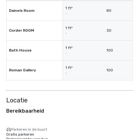
1 ft²
Dainels Room
80
-
1 ft²
Corder ROOM
30
-
1 ft²
Bath House
100
-
1 ft²
Roman Gallery
100
-
Locatie
Bereikbaarheid
Parkeren in de buurt
Gratis parkeren