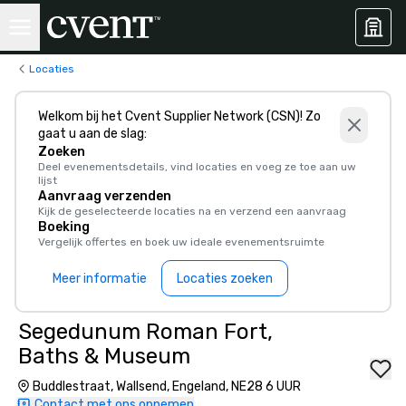
Locaties
Welkom bij het Cvent Supplier Network (CSN)! Zo
gaat u aan de slag:
Zoeken
Deel evenementsdetails, vind locaties en voeg ze toe aan uw
lijst
Aanvraag verzenden
Kijk de geselecteerde locaties na en verzend een aanvraag
Boeking
Vergelijk offertes en boek uw ideale evenementsruimte
Meer informatie
Locaties zoeken
Segedunum Roman Fort,
Baths & Museum
Buddlestraat, Wallsend, Engeland, NE28 6 UUR
Contact met ons opnemen