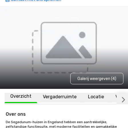
Galerij weergeven (4)
Overzicht
Vergaderruimte
Locatie
Veelg
Over ons
De Segedunum-huizen in Engeland hebben een aantrekkelijke, 
zelfstandige functiesuite, met moderne faciliteiten en gemakkelijke 