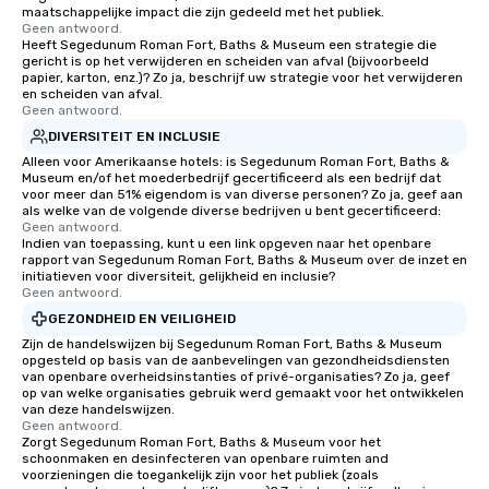
maatschappelijke impact die zijn gedeeld met het publiek.
Geen antwoord.
Heeft Segedunum Roman Fort, Baths & Museum een strategie die
gericht is op het verwijderen en scheiden van afval (bijvoorbeeld
papier, karton, enz.)? Zo ja, beschrijf uw strategie voor het verwijderen
en scheiden van afval.
Geen antwoord.
DIVERSITEIT EN INCLUSIE
Alleen voor Amerikaanse hotels: is Segedunum Roman Fort, Baths &
Museum en/of het moederbedrijf gecertificeerd als een bedrijf dat
voor meer dan 51% eigendom is van diverse personen? Zo ja, geef aan
als welke van de volgende diverse bedrijven u bent gecertificeerd:
Geen antwoord.
Indien van toepassing, kunt u een link opgeven naar het openbare
rapport van Segedunum Roman Fort, Baths & Museum over de inzet en
initiatieven voor diversiteit, gelijkheid en inclusie?
Geen antwoord.
GEZONDHEID EN VEILIGHEID
Zijn de handelswijzen bij Segedunum Roman Fort, Baths & Museum
opgesteld op basis van de aanbevelingen van gezondheidsdiensten
van openbare overheidsinstanties of privé-organisaties? Zo ja, geef
op van welke organisaties gebruik werd gemaakt voor het ontwikkelen
van deze handelswijzen.
Geen antwoord.
Zorgt Segedunum Roman Fort, Baths & Museum voor het
schoonmaken en desinfecteren van openbare ruimten and
voorzieningen die toegankelijk zijn voor het publiek (zoals