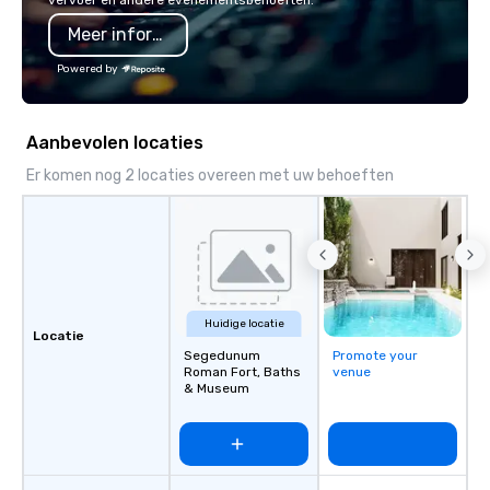
vervoer en andere evenementsbehoeften.
chip companies, inclu
Meer informatie
Chevron, Google, Red B
Facebook, Netflix, Cisc
Powered by
Shopify, and many mor
Aanbevolen locaties
Er komen nog 2 locaties overeen met uw behoeften
Huidige locatie
Locatie
Segedunum
Promote your
Roman Fort, Baths
venue
& Museum