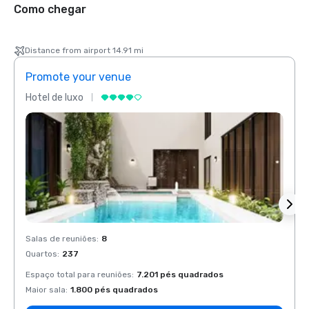
Como chegar
Distance from airport 14.91 mi
Promote your venue
Prom
Hotel de luxo
Hotel
Salas de reuniões
:
8
Salas 
Quartos
:
237
Quart
Espaço total para reuniões
:
7.201 pés quadrados
Espaço
Maior sala
:
1.800 pés quadrados
Maior 