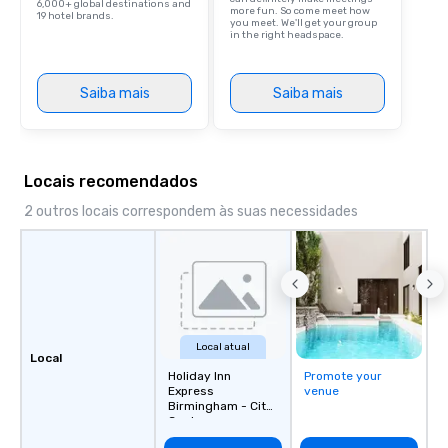
6,000+ global destinations and
more fun. So come meet how
19 hotel brands.
you meet. We'll get your group
in the right headspace.
Saiba mais
Saiba mais
Locais recomendados
2 outros locais correspondem às suas necessidades
Local atual
Local
Holiday Inn
Promote your
Express
venue
Birmingham - City
Centre