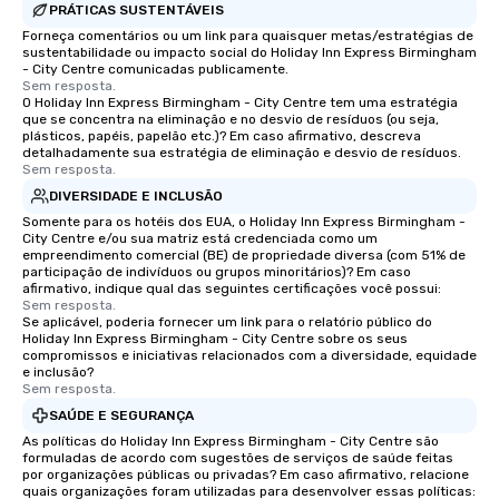
PRÁTICAS SUSTENTÁVEIS
Forneça comentários ou um link para quaisquer metas/estratégias de
sustentabilidade ou impacto social do Holiday Inn Express Birmingham
- City Centre comunicadas publicamente.
Sem resposta.
O Holiday Inn Express Birmingham - City Centre tem uma estratégia
que se concentra na eliminação e no desvio de resíduos (ou seja,
plásticos, papéis, papelão etc.)? Em caso afirmativo, descreva
detalhadamente sua estratégia de eliminação e desvio de resíduos.
Sem resposta.
DIVERSIDADE E INCLUSÃO
Somente para os hotéis dos EUA, o Holiday Inn Express Birmingham -
City Centre e/ou sua matriz está credenciada como um
empreendimento comercial (BE) de propriedade diversa (com 51% de
participação de indivíduos ou grupos minoritários)? Em caso
afirmativo, indique qual das seguintes certificações você possui:
Sem resposta.
Se aplicável, poderia fornecer um link para o relatório público do
Holiday Inn Express Birmingham - City Centre sobre os seus
compromissos e iniciativas relacionados com a diversidade, equidade
e inclusão?
Sem resposta.
SAÚDE E SEGURANÇA
As políticas do Holiday Inn Express Birmingham - City Centre são
formuladas de acordo com sugestões de serviços de saúde feitas
por organizações públicas ou privadas? Em caso afirmativo, relacione
quais organizações foram utilizadas para desenvolver essas políticas: