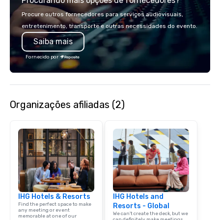
Procurando mais opções de fornecedores?
Procure outros fornecedores para serviços audiovisuais,
entretenimento, transporte e outras necessidades do evento.
Saiba mais
Fornecido por
Organizações afiliadas (2)
IHG Hotels & Resorts
IHG Hotels and
Find the perfect space to make
Resorts - Global
any meeting or event
We can't create the deck, but we
memorable at one of our
can definitely make meetings