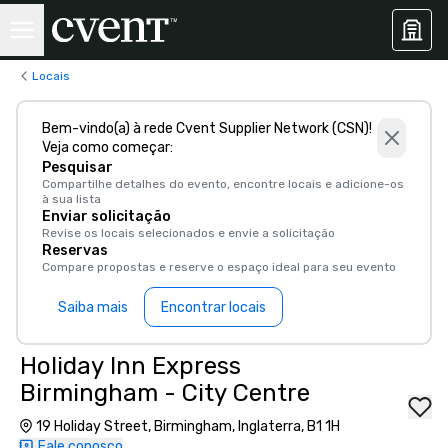
Locais
Bem-vindo(a) à rede Cvent Supplier Network (CSN)!
Veja como começar:
Pesquisar
Compartilhe detalhes do evento, encontre locais e adicione-os
à sua lista
Enviar solicitação
Revise os locais selecionados e envie a solicitação
Reservas
Compare propostas e reserve o espaço ideal para seu evento
Saiba mais
Encontrar locais
Holiday Inn Express
Birmingham - City Centre
19 Holiday Street, Birmingham, Inglaterra, B1 1H
Fale conosco