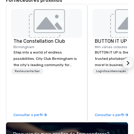
Fornecedores próximos
The Constellation Club
BUTTON IT UP
Birmingham
Mm várias cidades
Step into a world of endless
BUTTON IT UP is the S
possibilities. City Club Birmingham is
trusted photobooth pro
the city's leading community for
more! In business for 35+ years, we
purpose and connection in the heart
have the largest varie
Restaurante/bar
Logística/decoração
of the downtown business district. At
photo/video booths a
31 floors in the sky, Members and
activations to make s
guests embark on culinary
make memories last a l
adventures, experience next-level
networking, host elevated meetings
and events, and engage in lively
Consultar o perfil
Consultar o perfil
socials while overlooking breathtaking
city views.