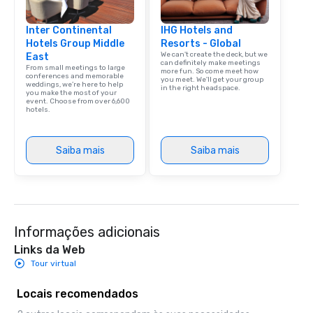
Inter Continental
IHG Hotels and
Hotels Group Middle
Resorts - Global
We can't create the deck, but we
East
can definitely make meetings
From small meetings to large
more fun. So come meet how
conferences and memorable
you meet. We'll get your group
weddings, we’re here to help
in the right headspace.
you make the most of your
event. Choose from over 6,600
hotels.
Saiba mais
Saiba mais
Informações adicionais
Links da Web
Tour virtual
Locais recomendados