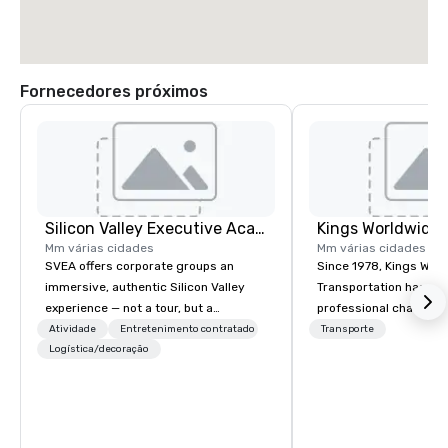
Fornecedores próximos
Silicon Valley Executive Academy
Mm várias cidades
Mm várias cidades
SVEA offers corporate groups an
Since 1978, Kings Wor
immersive, authentic Silicon Valley
Transportation has deli
experience — not a tour, but a
professional chauffeu
transformation. We design and
transportation solutio
Atividade
Entretenimento contratado
Transporte
facilitate custom executive innovation
Logística/decoração
travelers and meeting
tours, learning sessions, innovation
worldwide. Headquart
workshops, leadership intensives, and
Oklahoma City, OK we 
behind-the-scenes tech culture
seamless service thr
experiences for visiting delegations,
than 500 cities across