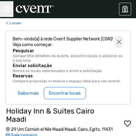
Locais
Bem-vindo(a) à rede Cvent Supplier Network (CSN)!
Veja como começar:
Pesquisar
Compartilhe detalhes do evento, encontre locais e adicione-os
à sua lista
Enviar solicitação
Revise os locais selecionados e envie a solicitação
Reservas
Compare propostas e reserve o espaço ideal para seu evento
Saiba mais
Encontrar locais
Holiday Inn & Suites Cairo
Maadi
29 Um Cornish el Nile Maadi Maadi, Cairo, Egito, 11431
Fale conosco