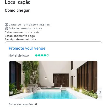
Localização
Como chegar
Distance from airport 18.64 mi
Estacionamento na área
Estacionamento cortesia
Estacionamento pago
Serviço de manobrista
Promote your venue
Prom
Hotel de luxo
Hotel
Salas de reuniões
:
8
Salas 