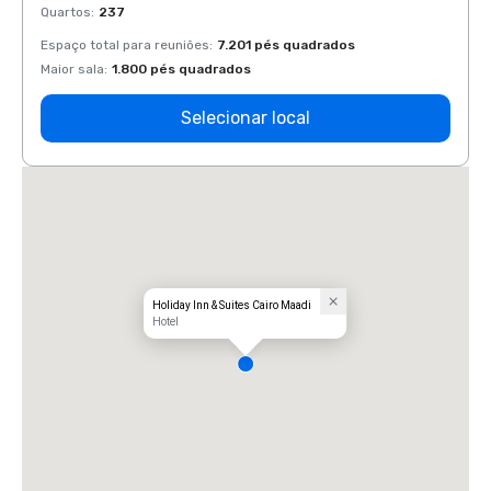
Quartos
:
237
Quart
Espaço total para reuniões
:
7.201 pés quadrados
Espaço
Maior sala
:
1.800 pés quadrados
Maior 
Selecionar local
Holiday Inn & Suites Cairo Maadi
Hotel