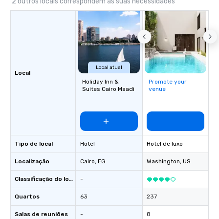
2 outros locais correspondem às suas necessidades
Local atual
Local
Holiday Inn &
Promote your
Suites Cairo Maadi
venue
Tipo de local
Hotel
Hotel de luxo
Localização
Cairo
, EG
Washington
, US
Classificação do local
-
Quartos
63
237
Salas de reuniões
-
8