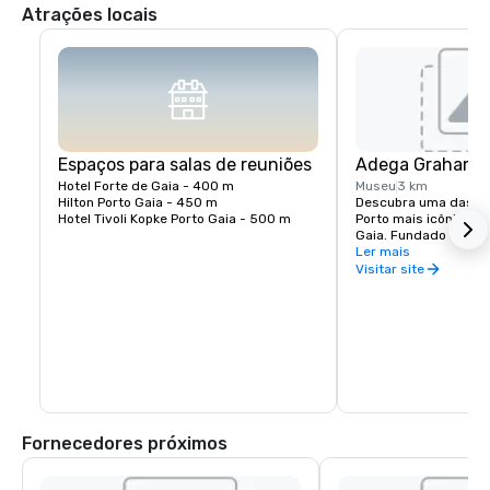
Atrações locais
Espaços para salas de reuniões
Adega Grahams
Hotel Forte de Gaia - 400 m 

Museu
3 km
Hilton Porto Gaia - 450 m

Descubra uma das ad
Hotel Tivoli Kopke Porto Gaia - 500 m
Porto mais icônicas e
Gaia. Fundado em 189
situado no topo de u
Ler mais
vistas deslumbrantes
Visitar site
e a histórica cidade d
Os visitantes podem d
guiadas por adegas c
saborear uma seleção
vinhos do Porto enve
sobre o processo trad
vinificação que defin
familiar por gerações
Fornecedores próximos