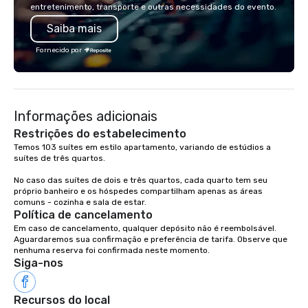
entretenimento, transporte e outras necessidades do evento.
Whether you're organizing a luxury
and restaurant offerings. Our a
Saiba mais
incentive trip, a corporate event, or a
for everyone to return
group tour, we ensure every
neighbourhoods with t
Fornecido por
experience is personalized, efficient,
of a local and prepared
and unforgettable. From Lisbon to
advantage of the wide
Porto, the Algarve to the Douro Valley,
and cultural options th
Portugal Views DMC crafts unique and
Select your favourite 
Informações adicionais
immersive journeys designed to meet
us and enjoy it!
the needs of discerning clients.
Restrições do estabelecimento
Temos 103 suítes em estilo apartamento, variando de estúdios a 
suítes de três quartos.

No caso das suítes de dois e três quartos, cada quarto tem seu 
próprio banheiro e os hóspedes compartilham apenas as áreas 
comuns - cozinha e sala de estar.
Política de cancelamento
Em caso de cancelamento, qualquer depósito não é reembolsável.

Aguardaremos sua confirmação e preferência de tarifa. Observe que 
nenhuma reserva foi confirmada neste momento.
Siga-nos
Recursos do local