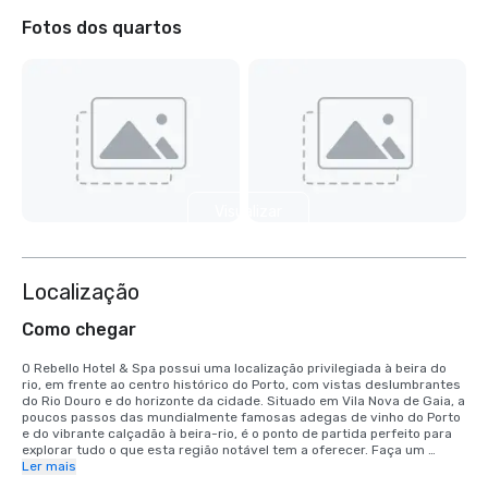
Fotos dos quartos
Visualizar
mais 5
Localização
Como chegar
O Rebello Hotel & Spa possui uma localização privilegiada à beira do 
rio, em frente ao centro histórico do Porto, com vistas deslumbrantes 
do Rio Douro e do horizonte da cidade. Situado em Vila Nova de Gaia, a 
poucos passos das mundialmente famosas adegas de vinho do Porto 
e do vibrante calçadão à beira-rio, é o ponto de partida perfeito para 
explorar tudo o que esta região notável tem a oferecer. Faça um 
cruzeiro fluvial, passeie pelas ruas de paralelepípedos do Porto, 
Ler mais
saboreie a culinária local ou simplesmente relaxe com uma taça de 