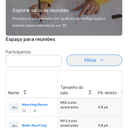
Explorar salas de reuniões
Encontre a sala perfeita com gráficos de configuração e
plantas baixas interativas em 3D.
Espaço para reuniões
Participantes
Filtros
Tamanho da
Nome
sala
Pé-direito
882,6 pés
Meeting Room
quadrados
9,8 pé
|
-
893,4 pés
Bello Rooftop
quadrados
9,8 pé