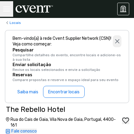
Locais
Bem-vindo(a) à rede Cvent Supplier Network (CSN)!
Veja como começar:
Pesquisar
Compartilhe detalhes do evento, encontre locais e adicione-os
à sua lista
Enviar solicitação
Revise os locais selecionados e envie a solicitação
Reservas
Compare propostas e reserve o espaço ideal para seu evento
Saiba mais
Encontrar locais
The Rebello Hotel
Rua do Cais de Gaia, Vila Nova de Gaia, Portugal, 4400-
161
Fale conosco