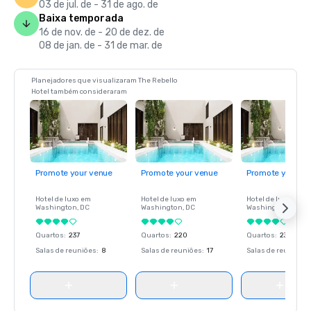
03 de jul. de - 31 de ago. de
Baixa temporada
16 de nov. de - 20 de dez. de
08 de jan. de - 31 de mar. de
Planejadores que visualizaram The Rebello
Hotel também consideraram
Promote your venue
Promote your venue
Promote your ve
Hotel de luxo em
Hotel de luxo em
Hotel de luxo em
Washington
, DC
Washington
, DC
Washington
, DC
Quartos
:
237
Quartos
:
220
Quartos
:
237
Salas de reuniões
:
8
Salas de reuniões
:
17
Salas de reuniões
: