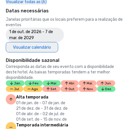
Visualizar todas as (6)
Datas necessárias
Janelas prioritárias que os locais preferem para a realização de
eventos
1 de out. de 2026 - 7 de
mar. de 2029
Visualizar calendário
Disponibilidade sazonal
Corresponda as datas de seu evento com a disponibilidade
deste hotel. As baixas temporadas tendem a ter melhor
disponibilidade.
Jan.
Fev.
Mar.
Abr.
Mai.
Jun.
Jul.
Ago.
Set.
Out.
Nov.
Dez.
Alta temporada
01 de jan. de - 07 de jan. de
21 de dez. de - 31 de dez. de
01 de abr. de - 02 de jul. de
01 de set. de - 15 de nov. de
Temporada intermediária