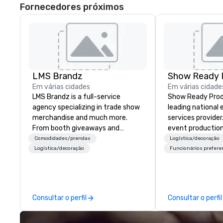
Fornecedores próximos
LMS Brandz
Show Ready 
Em várias cidades
Em várias cidade
LMS Brandz is a full-service
Show Ready Produ
agency specializing in trade show
leading national
merchandise and much more.
services provider
From booth giveaways and
event production
branded apparel to executive
start to finish. O
Comodidades/prendas
Logística/decoração
gifting, displays, banners, signage,
dedicated to mak
Logística/decoração
Funcionários prefere
fulfillment, logistics, shipping,
begin with your v
along with e-commerce solutions
you and your att
we handle it all. While there are
by the experienc
many promotional companies to
Consultar o perfil
Consultar o perfil
choose from, our 20+ years of
industry experience and
commitment to exceptional