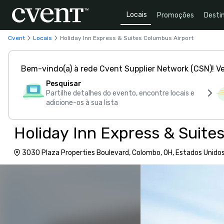
Locais
Promoções
Desti
Cvent
Locais
Holiday Inn Express & Suites Columbus Airport
Bem-vindo(a) à rede Cvent Supplier Network (CSN)! V
Pesquisar
Partilhe detalhes do evento, encontre locais e
adicione-os à sua lista
Holiday Inn Express & Suite
3030 Plaza Properties Boulevard, Colombo, OH, Estados Unido