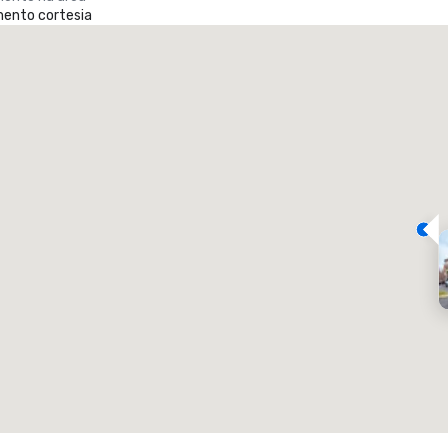
ento cortesia
Promote your venue
otel de luxo
alas de reuniões
:
Quartos
:
7
220
spaço total para reuniões
:
Maior sala
:
2 000 pé quadrado
4100 pé quadrado
Selecionar local