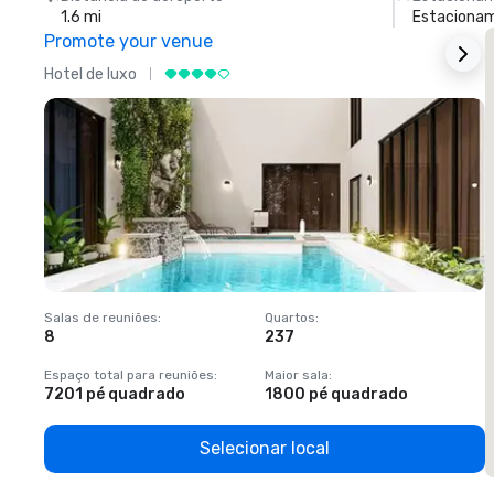
1.6 mi
Estacionam
Promote your venue
Hotel de luxo
H
Salas de reuniões
:
Quartos
:
S
8
237
1
Espaço total para reuniões
:
Maior sala
:
E
7201 pé quadrado
1800 pé quadrado
1
Selecionar local