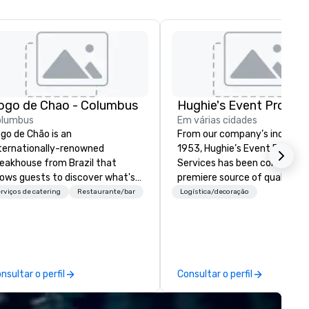
ogo de Chao - Columbus
olumbus
Em várias cidades
go de Chão is an
From our company’s inception
ternationally-renowned
1953, Hughie’s Event Product
eakhouse from Brazil that
Services has been considered
lows guests to discover what's
premiere source of quality e
xt at every turn. Founded in
production service and
rviços de catering
Restaurante/bar
Logística/decoração
uthern Brazil in 1979, Fogo
professional industry equipm
evates the centuries-old
in the Ohio and Western
linary art of churrasco -
Pennsylvania region. With our
asting high-quality cuts of
regional offices in Cleveland, 
at over an open flame - into a
and Pittsburgh, Pennsylvania
nsultar o perfil
Consultar o perfil
ltural dining experience of
are able to serve clients nati
scovery.
as well as locally. Hughie’s has
always placed the highest va