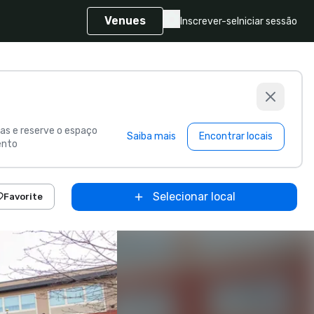
Venues
Inscrever-se
Iniciar sessão
s e reserve o espaço
Saiba mais
Encontrar locais
ento
Selecionar local
Favorite