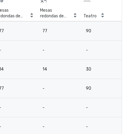
esas
Mesas
edondas de
redondas de
Teatro
Sal
anquete
coquetel
77
77
90
7
-
-
-
-
14
14
30
16
77
-
90
7
-
-
-
-
-
-
-
-