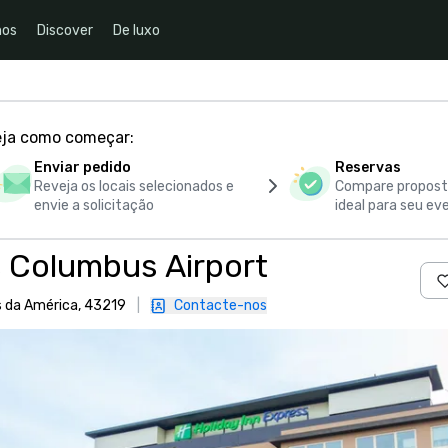
nos
Discover
De luxo
eja como começar:
Enviar pedido
Reservas
Reveja os locais selecionados e
Compare proposta
envie a solicitação
ideal para seu ev
s Columbus Airport
s da América, 43219
|
Contacte-nos