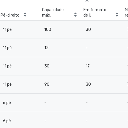
Capacidade
Em formato
M
Pé-direito
máx.
de U
r
b
11 pé
100
30
11 pé
12
-
11 pé
30
17
11 pé
90
30
6 pé
-
-
6 pé
-
-