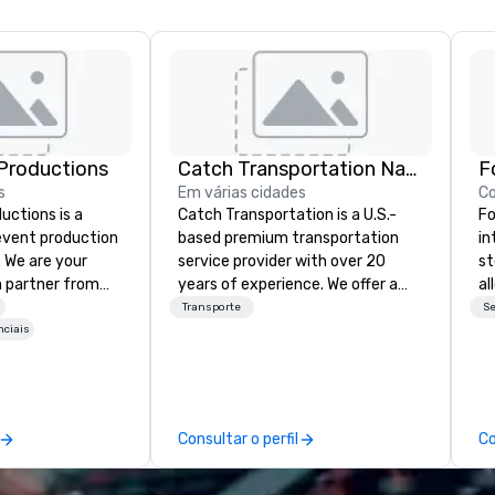
Productions
Catch Transportation Nationwide
F
s
Em várias cidades
C
ctions is a
Catch Transportation is a U.S.-
Fo
 event production
based premium transportation
in
. We are your
service provider with over 20
st
 partner from
years of experience. We offer a
al
ur team is
wide range of travel solutions —
ne
Transporte
Se
ing sure we
including luxury charter buses,
So
nciais
ision and leave
shuttle services, party buses,
el
endees inspired
limousines, and other vehicles —
cu
e.
for events such as weddings,
ro
proms, corporate travel, and
me
Consultar o perfil
Co
group trips. We are known for our
cu
diverse fleet, nationwide service,
di
and use of modern technology like