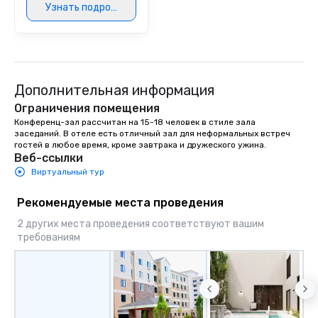
Узнать подробнее
cleanliness, safety, a
Choose Toronto Coach 
professional drivers,
amenities, and 24/7 ava
Wherever your journey 
Canada or the USA, we
Дополнительная информация
smooth and memorable
Ограничения помещения
experience!
Конференц-зал рассчитан на 15-18 человек в стиле зала 
заседаний. В отеле есть отличный зал для неформальных встреч 
гостей в любое время, кроме завтрака и дружеского ужина.
Веб-ссылки
Виртуальный тур
Рекомендуемые места проведения
2 других места проведения соответствуют вашим
требованиям