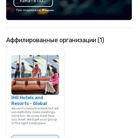
Узнать подробнее
comprehensive service
При поддержке
Shuttle Services: Empl
conference transporta
transfers. - Educational Travel:
Transportation for sch
and university games. - Group Trips
Аффилированные организации (1)
Sightseeing tours, ov
shopping, casino shutt
and skiing getaways. - Corporate &
Leisure Travel: Vacati
outings, and multi-day 
Airport Transfers: Ser
International and other
airports. Our diverse fleet includes 10-
passenger vans, 18- a
IHG Hotels and
passenger mini buses,
Resorts - Global
We can't create the deck, but we
passenger luxury hig
can definitely make meetings
ensuring the perfect v
more fun. So come meet how
you meet. We'll get your group
group size and occasio
in the right headspace.
licensed and insured, 
meticulously maintain