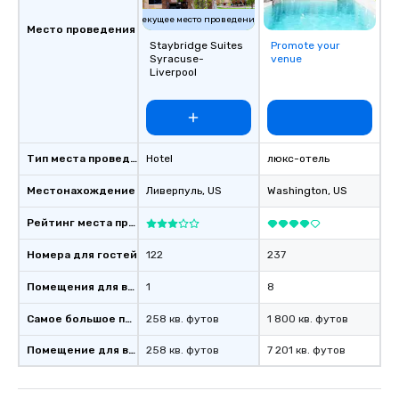
Текущее место проведения
Место проведения
Staybridge Suites
Promote your
Syracuse-
venue
Liverpool
Тип места проведения
Hotel
люкс-отель
Местонахождение
Ливерпуль
, US
Washington
, US
Рейтинг места проведения
Номера для гостей
122
237
Помещения для встреч
1
8
Самое большое помещение
258 кв. футов
1 800 кв. футов
Помещение для встречи
258 кв. футов
7 201 кв. футов