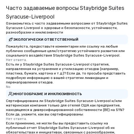
Часто задаваемые вопросы Staybridge Suites
Syracuse-Liverpool
Ознакомьтесь с часто задаваемыми вопросами от Staybridge Suites
Syracuse-Liverpool о здоровье и безопасности, устойчивости,
разнообразии и инклюзивности
ЭКОЛОГИЧЕСКИ ОТВЕТСТВЕННЫЙ
Пожалуйста, предоставьте комментарии или ссылку на любые
публично сообщенные цели/стратегию устойчивого развития или
социального воздействия Staybridge Suites Syracuse-Liverpool.
Нет ответа.
Есть ли у Staybridge Suites Syracuse-Liverpool стратегия,
направленная на устранение и утилизацию отходов (например,
пластика, бумаги, картона и т.д.)? Если да, то просьба представить
подробную информацию о вашей стратегии ликвидации и
перенаправления отходов.
No
МНОГООБРАЗИЕ И ИНКЛЮЗИВНОСТЬ
Сертифицирована ли Staybridge Suites Syracuse-Liverpool и/или
материнская компания только для отелей США как предприятие,
находящееся в диверсифицированной собственности (BE) на 51%?
Если да, укажите, как вы сертифицированы:
Нет ответа.
Если применимо, не могли бы вы предоставить ссылку на
публичный отчет Staybridge Suites Syracuse-Liverpool об их
обязательствах и инициативах, связанных с разнообразием,