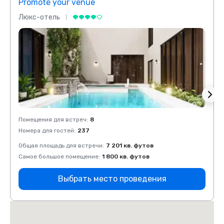
Promote your venue
Prom
Люкс-отель
Люкс
Помещения для встреч
:
8
Помещ
Номера для гостей
:
237
Номер
Общая площадь для встречи
:
7 201 кв. футов
Общая
Самое большое помещение
:
1 800 кв. футов
Самое
Выбрать место проведения