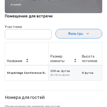
этажей.
Помещение для встречи
Участники
Фильтры
Размер
Высота
Название
комнаты
потолков
258 кв. футов
Staybridge Conference Room
8 футов
22 x 12 кв. футов
Номера для гостей
Общее количество номеров для гостей