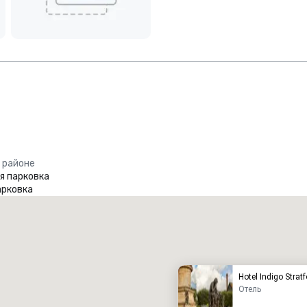
 районе
я парковка
арковка
Promote your venue
Люкс-отель
Hotel Indigo Strat
Отель