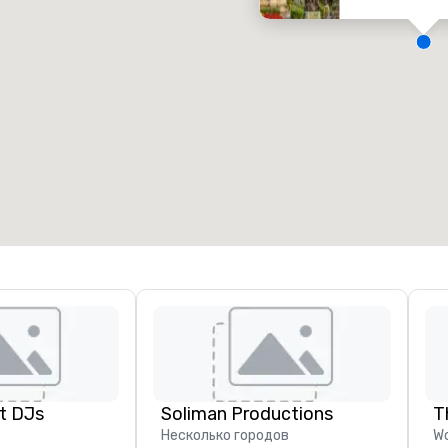
омещения для встреч
:
Номера для гостей
:
7
220
бщая площадь для встречи
:
Самое большое помещение
:
2 000 кв. футов
4 100 кв. футов
Выбрать место проведения
t DJs
Soliman Productions
T
Несколько городов
Wo