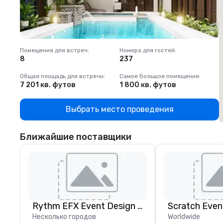
Помещения для встреч
:
Номера для гостей
:
П
8
237
1
Общая площадь для встречи
:
Самое большое помещение
:
О
7 201 кв. футов
1 800 кв. футов
1
Выбрать место проведения
Ближайшие поставщики
Rythm EFX Event Design & Fabrication
Scratch Even
Несколько городов
Worldwide