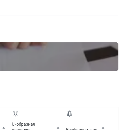
U-образная
рассадка
Конференц-зал