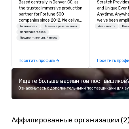
Based centrally in Denver, CO, as
Scratch Provide
the trusted immersive production
and Unique Event
partner for Fortune 500
Anytime. Anywhere. Since
companies since 2012. We deliver
we’ve been ampli
stunning premium AV and in-
energizing audie
Активность
Наемные развлечения
Активность
Нае
house custom scenic fabrication
creating buzz for
Логистика/декор
Предпочтительный персонал
nationwide, so your event feels
Whether one eve
seamless, looks incredible, and
thousand, our inc
saves you money through smart
service will make
bundling and single-point
confident and at 
Посетить профиль
Посетить проф
coordination. Clients keep coming
highly curated D
back because we make
deliver amazing 
production effortless, making
experiences - an
Ищете больше вариантов поставщиков
planners look brilliant with
We've worked wit
stunning events their leadership
clients to provid
Ознакомьтесь с дополнительными поставщиками для ауд
loves.
than 125K events
we do, and no one
Come work with u
Аффилированные организации (2