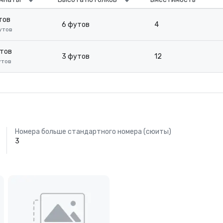
утов
6 футов
4
футов
утов
3 футов
12
футов
Номера больше стандартного номера (сюиты)
3