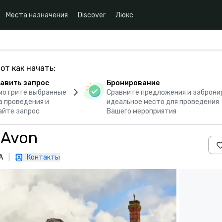
Места назначения
Discover
Люкс
от как начать:
авить запрос
Бронирование
мотрите выбранные
Сравните предложения и заброни
а проведения и
идеальное место для проведения
айте запрос
Вашего мероприятия
 Avon
А
|
Контакты