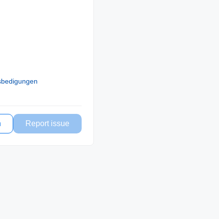
sbedigungen
n
Report issue