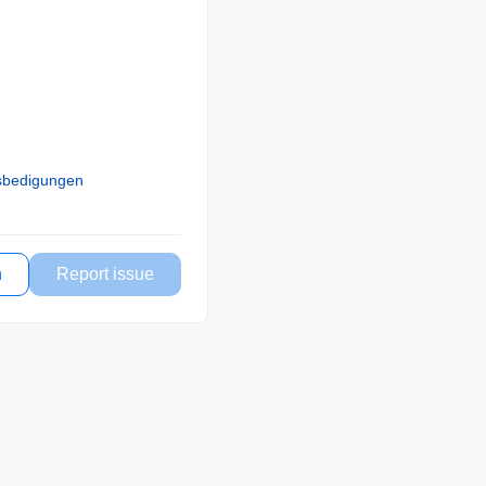
sbedigungen
n
Report issue