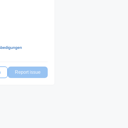
sbedigungen
n
Report issue