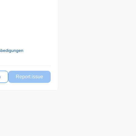
sbedigungen
n
Report issue