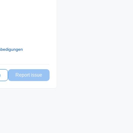
sbedigungen
n
Report issue