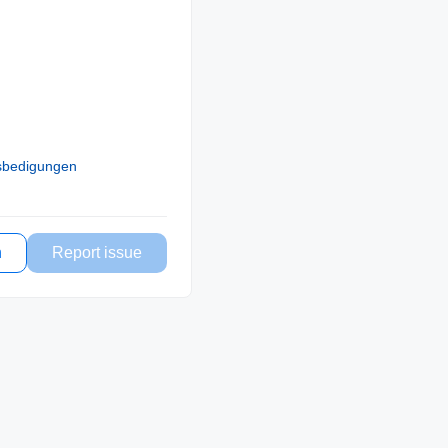
sbedigungen
n
Report issue