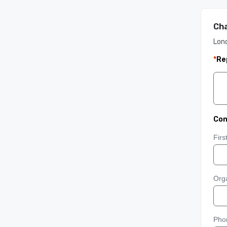
Cha
Lon
*
Re
Con
Fir
Orga
Pho