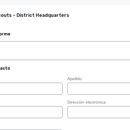
couts – District Headquarters
forme
tacto
Apellido
Dirección electrónica