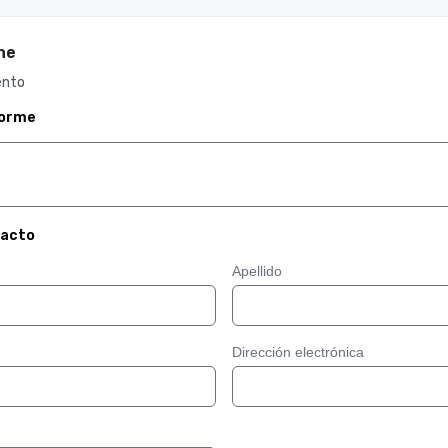
ne
ento
forme
tacto
Apellido
Dirección electrónica