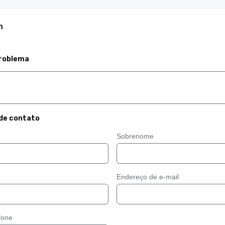
n
roblema
de contato
Sobrenome
Endereço de e-mail
fone