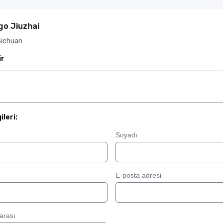
go Jiuzhai
Sichuan
ir
ileri:
Soyadı
E-posta adresi
arası