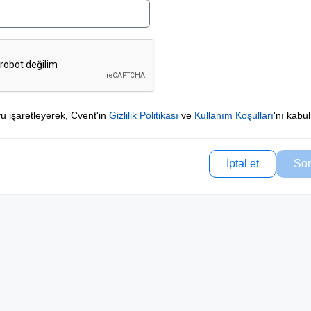
u işaretleyerek, Cvent'in
Gizlilik Politikası
ve
Kullanım Koşulları
'nı kabu
İptal et
Sor