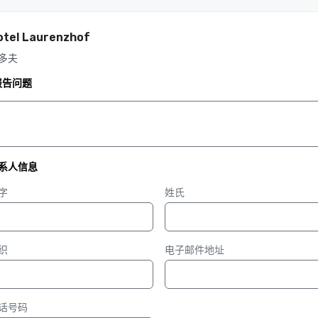
otel Laurenzhof
多夫
报告问题
系人信息
字
姓氏
织
电子邮件地址
话号码