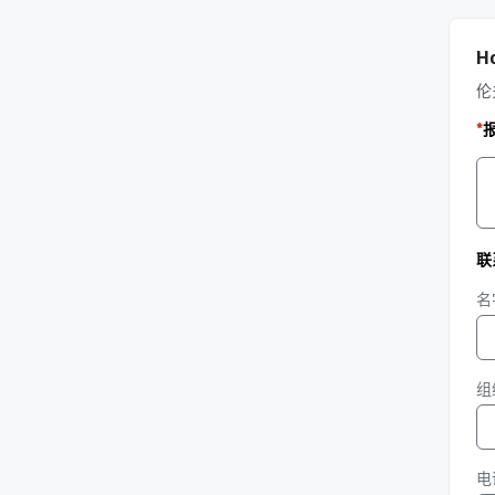
H
伦
*
联
名
组
电