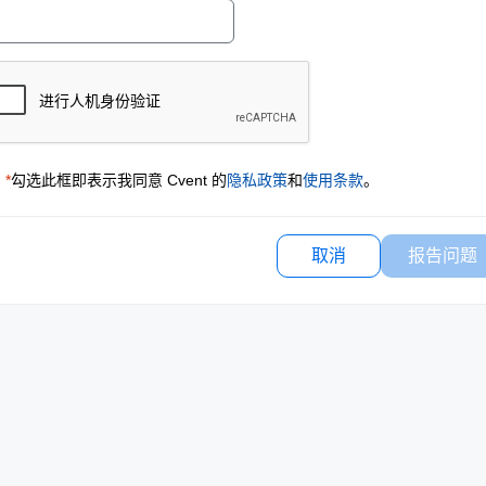
*
勾选此框即表示我同意 Cvent 的
隐私政策
和
使用条款
。
取消
报告问题