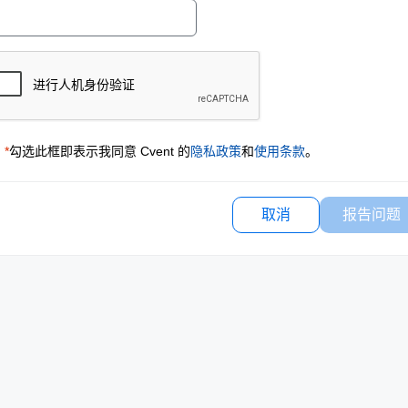
*
勾选此框即表示我同意 Cvent 的
隐私政策
和
使用条款
。
取消
报告问题