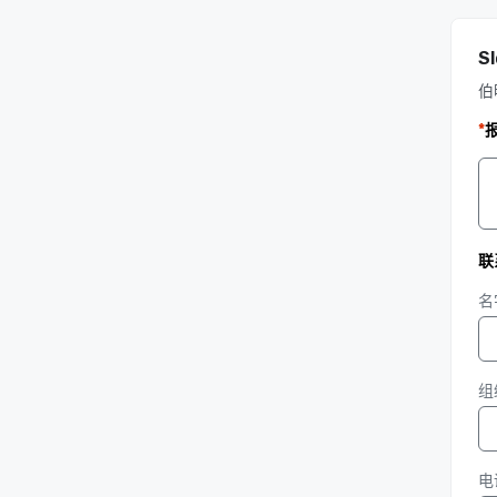
S
伯
*
联
名
组
电