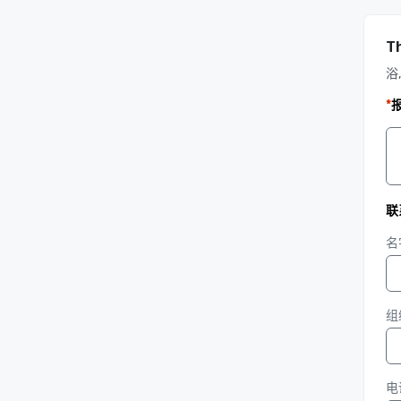
T
浴,
*
联
名
组
电