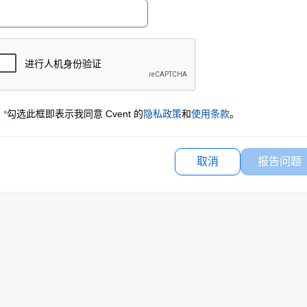
*
勾选此框即表示我同意 Cvent 的
隐私政策
和
使用条款
。
取消
报告问题