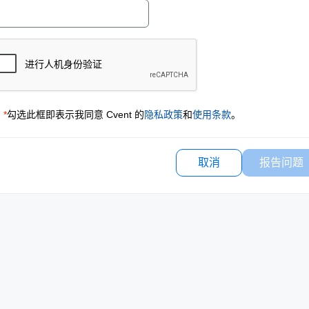
*
勾选此框即表示我同意 Cvent 的
隐私政策
和
使用条款
。
取消
报告问题