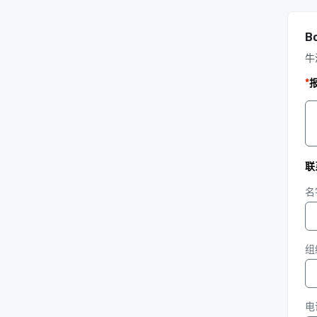
Bo
牛
*
联
名
组
电