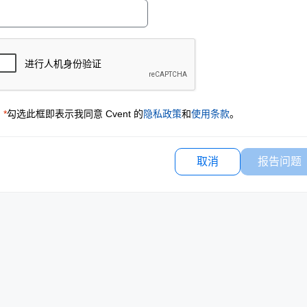
*
勾选此框即表示我同意 Cvent 的
隐私政策
和
使用条款
。
取消
报告问题