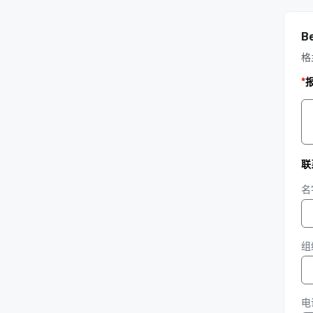
Be
格
*
联
名
组
电