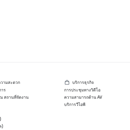
- รางวัลโรงแรมนานาชาติ

• 'โรงแรมซิตี้ที่ได้รับการยกย่องอย่า
ไทย' - รางวัลโรงแรมนานาชาติ

• 'โรงแรมกรีนเลเวลโกลด์' - กรมส่ง
คุณภาพสิ่งแวดล้อม กระทรวง
ทรัพยากรธรรมชาติและสิ่งแวดล้อม
ประเทศไทย

• รางวัล “โรงแรมสแตนดาร์ดระดับ 5
ไทยแลนด์ โฮเต็ล สแตนดาร์ด

• 'โรงแรมรางวัลนักท่องเที่ยว 2020' 
TripAdvisor
ยความสะดวก
บริการธุรกิจ
ิการ
การประชุมทางวิดีโอ
 ณ สถานที่จัดงาน
ความสามารถด้าน AV
บริการวีไอพี
)
ล)