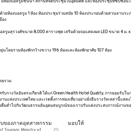
มีห้องบอลรูมชั้นนำ สถานที่จัดประชุมในอุดมคติ และห้องประชุมที่ซับซ้อนใ
บด้วยห้องบอลรูม 1 ห้อง ห้องประชุมร่วมสมัย 10 ห้องประกอบด้วยสวนลานระเ
ือง

งบอลรูมสุรวงศ์ขนาด 8,000 ตารางฟุต เสริมด้วยจอแสดงผล LED ขนาด 4 ม. x
ยืดหยุ่นโดยรวมห้องพักกว้างขวาง 196 ห้องและห้องพักอาศัย 107 ห้อง



ดยรวม

ะกาศรับรางวัลอันทรงเกียรติ ได้แก่ Green Health Hotel Quality, การยอมรับใ
านแห่งประเทศไทย และเรตติ้งการท่องเที่ยวอย่างยั่งยืนรางวัลเหล่านี้แสดงใ
เพื่อดื่มด่ำไปกับวัฒนธรรมอันอุดมสมบูรณ์ของเราปรับแต่งประสบการณ์งานข
ดับของภาคอุตสาหกรรม
มอบให้
 Tourism, Ministry of