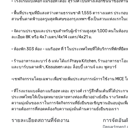
• โรงแรมแบงค็อก แมริออท เดอะ สุรวงศ์ เป็นทางเลือกชั้นนำของท่าน 
• พื้นที่ประชุมที่มีแสงสว่างตามธรรมชาติ 1,555 ตารางเมตร ประกอ
สวนชั้นดาดฟ้าบอลรูมสุดพิเศษของกรุงเทพฯ ซึ่งเป็นสวนแห่งแรกในเม
• จัดงานประชุมและประชุมสำหรับผู้เข้าร่วมสูงสุด 1,000 คนในห้อ
ละเอียด 8K หรือ 4x7 เมตร/4x14 เมตร/4x21 ม. 

• ห้องพัก 303 ห้อง - แมริออท ที่ 1 ในประเทศไทยที่ให้บริการที่พักที่
• ร้านอาหารและบาร์ 6 แห่ง ได้แก่ Praya Kitchen, ร้านอาหารยาโอะ 
และบาร์บนดาดฟ้า, Kissuisen เดอะ ล็อบบี้ เลานจ์ และ พูลบาร์

•เชฟกิจกรรมโดยเฉพาะเพื่อช่วยเพิ่มประสบการณ์การใช้งาน MICE โ
• ที่โรงแรมแบงค็อก แมริออท เดอะ สุรวงศ์ เรารู้สึกตื่นเต้นที่ได้ปร
ประเทศไทยให้เป็นจุดหมายปลายทางท่องเที่ยวอย่างยั่งยืน รางวัลพลังง
ความมุ่งมั่นของเราในการจัดกิจกรรมที่ยั่งยืนขอเชิญชวนอันอบอุ่น
ความต้องการที่สอดคล้องกับความมุ่งมั่นด้านความยั่งยืนของเรา
รายละเอียดสถานที่จัดงาน
การจัดอัน
Department of