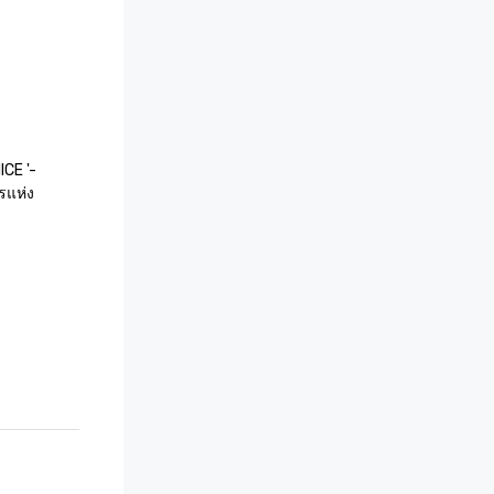
CE '- 
รแห่ง
 - สำนักงาน
ทศไทย 
ของ
 '- กระทรวง
ย

วและการท่อง
อเชีย
นประเทศไทย' 