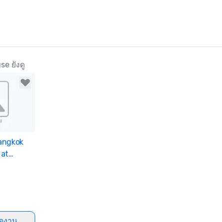
e ยังดู
angkok
ites
 at
ัดงาน